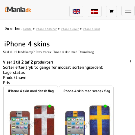
Tog
nav
Du er her:
»
»
»
Forside
iPhone 4 tilbehør
iPhone 4 cover
iPhone 4 skins
iPhone 4 skins
Skal du til landskamp? Prøv vores iPhone 4 skin med Dannebrog.
Viser
1
til
2
(af
2
produkter)
1
Sorter efter(tryk to gange for modsat sorteringsorden):
Lagerstatus
Produktnavn
Pris
iPhone 4 skin med dansk flag
iPhone 4 skin med svensk flag