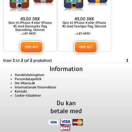
49,00 DKK
49,00 DKK
Skin til iPhone 4 eller iPhone
Skin til iPhone 4 eller iPhone
4S med Danmarks flag
4S med Sveriges flag. Skinnet
Dannebrog. Skinnet
...
...
LÆS MERE
LÆS MERE
KØB NU!
KØB NU!
Viser
1
til
2
(af
2
produkter)
1
Information
Handelsbetingelser
Persondatapolitik
Om iMania.dk
Internationale forsendelser
Kontakt
Cookie-tilladelser
Du kan
betale med