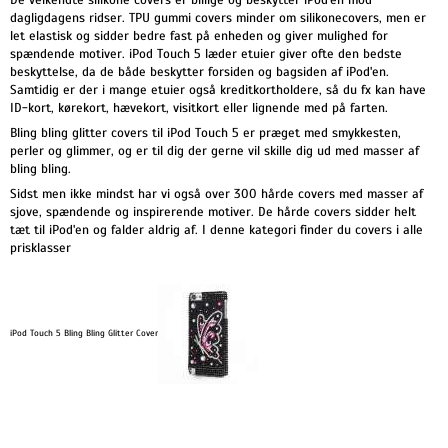
De velkendte silikone covers er billige og beskytter iPod'en mod
dagligdagens ridser. TPU gummi covers minder om silikonecovers, men er
let elastisk og sidder bedre fast på enheden og giver mulighed for
spændende motiver. iPod Touch 5 læder etuier giver ofte den bedste
beskyttelse, da de både beskytter forsiden og bagsiden af iPod'en.
Samtidig er der i mange etuier også kreditkortholdere, så du fx kan have
ID-kort, kørekort, hævekort, visitkort eller lignende med på farten.
Bling bling glitter covers til iPod Touch 5 er præget med smykkesten,
perler og glimmer, og er til dig der gerne vil skille dig ud med masser af
bling bling.
Sidst men ikke mindst har vi også over 300 hårde covers med masser af
sjove, spændende og inspirerende motiver. De hårde covers sidder helt
tæt til iPod'en og falder aldrig af. I denne kategori finder du covers i alle
prisklasser
iPod Touch 5 Bling Bling Glitter Cover