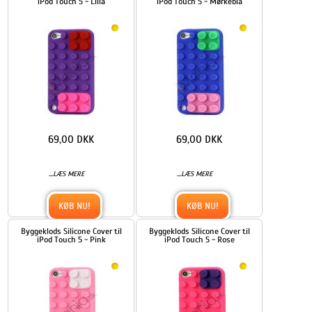
iPod Touch 5 - Lilla
iPod Touch 5 - Mørkeblå
69,00 DKK
69,00 DKK
...
...
LÆS MERE
LÆS MERE
KØB NU!
KØB NU!
Byggeklods Silicone Cover til
Byggeklods Silicone Cover til
iPod Touch 5 - Pink
iPod Touch 5 - Rose