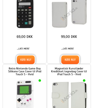
69,00 DKK
99,00 DKK
...
...
LÆS MERE
LÆS MERE
KØB NU!
KØB NU!
Retro Nintendo Game Boy
Magnetisk Kunstlæder
Silikone Case Cover til iPod
Kreditkort tegnebog Cover til
Touch 5 - Hvid
iPod Touch 5 - Hvid