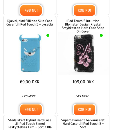
KØB NU!
KØB NU!
Djævel, blød Silikone Skin Case
iPod Touch 5 Intuition
Cover til iPod Touch 5 - Lyseblå
Blomster Design Krystal
Smykkesten Hard Case Snap
On Cover
69,00 DKK
109,00 DKK
...
...
LÆS MERE
LÆS MERE
KØB NU!
KØB NU!
Stødsikkert Hybrid Hard Case
Superb Diamant Galvaniseret
til iPod Touch 5 med
Hard Case til iPod Touch 5 -
Beskyttelses Film - Sort / Blå
Sort