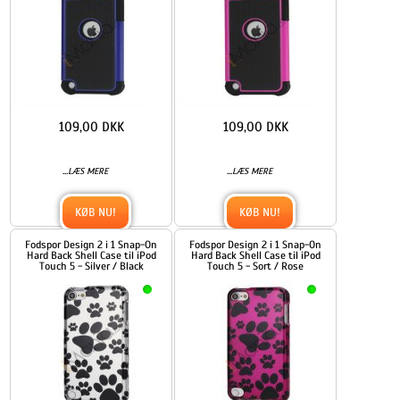
109,00 DKK
109,00 DKK
...
...
LÆS MERE
LÆS MERE
KØB NU!
KØB NU!
Fodspor Design 2 i 1 Snap-On
Fodspor Design 2 i 1 Snap-On
Hard Back Shell Case til iPod
Hard Back Shell Case til iPod
Touch 5 - Silver / Black
Touch 5 - Sort / Rose