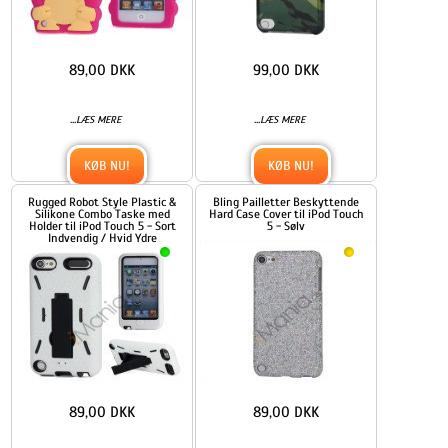
89,00 DKK
99,00 DKK
...
...
LÆS MERE
LÆS MERE
KØB NU!
KØB NU!
Rugged Robot Style Plastic &
Bling Pailletter Beskyttende
Silikone Combo Taske med
Hard Case Cover til iPod Touch
Holder til iPod Touch 5 - Sort
5 - Sølv
Indvendig / Hvid Ydre
89,00 DKK
89,00 DKK