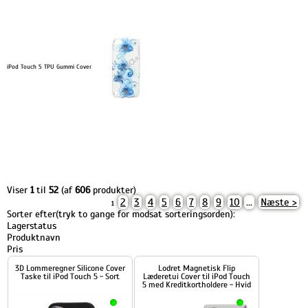
iPod Touch 5 TPU Gummi Cover
Viser
1
til
52
(af
606
produkter)
2
3
4
5
6
7
8
9
10
...
Næste >
1
Sorter efter(tryk to gange for modsat sorteringsorden):
Lagerstatus
Produktnavn
Pris
3D Lommeregner Silicone Cover
Lodret Magnetisk Flip
Taske til iPod Touch 5 - Sort
Læderetui Cover til iPod Touch
5 med Kreditkortholdere - Hvid