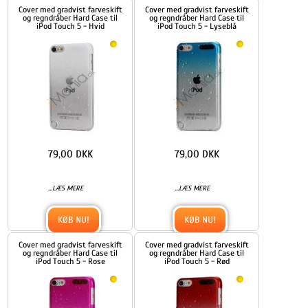
Cover med gradvist farveskift
Cover med gradvist farveskift
og regndråber Hard Case til
og regndråber Hard Case til
iPod Touch 5 - Hvid
iPod Touch 5 - Lyseblå
79,00 DKK
79,00 DKK
...
...
LÆS MERE
LÆS MERE
KØB NU!
KØB NU!
Cover med gradvist farveskift
Cover med gradvist farveskift
og regndråber Hard Case til
og regndråber Hard Case til
iPod Touch 5 - Rose
iPod Touch 5 - Rød