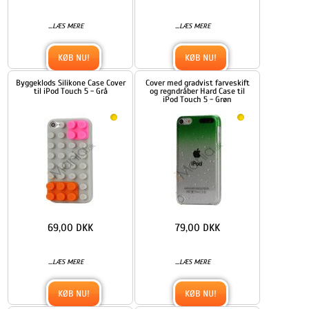
...
...
LÆS MERE
LÆS MERE
KØB NU!
KØB NU!
Byggeklods Silikone Case Cover
Cover med gradvist farveskift
til iPod Touch 5 - Grå
og regndråber Hard Case til
iPod Touch 5 - Grøn
69,00 DKK
79,00 DKK
...
...
LÆS MERE
LÆS MERE
KØB NU!
KØB NU!