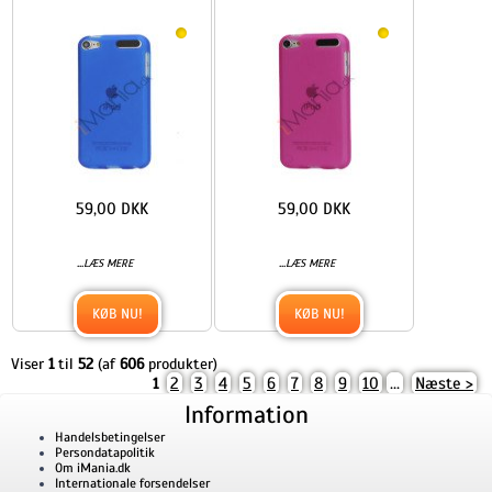
59,00 DKK
59,00 DKK
...
...
LÆS MERE
LÆS MERE
KØB NU!
KØB NU!
Viser
1
til
52
(af
606
produkter)
2
3
4
5
6
7
8
9
10
...
Næste >
1
Information
Handelsbetingelser
Persondatapolitik
Om iMania.dk
Internationale forsendelser