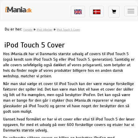
Tog
nav
Du er her:
»
»
Forside
iPod tilbehør
iPod Touch 5 Cover
iPod Touch 5 Cover
Hos iMania.dk har vi Danmarks største udvalg af covers til iPod Touch 5
(også kendt som iPod Touch 5g eller iPod Touch 5. generation). Samtidig er
alle covers selvfølgelig også dækket af vores prisgaranti, som betyder at
hvis du finder nogle af vores produkter billigere hos en anden dansk
webshop, matcher vi prisen.
Når man skal vælge et cover til iPod Touch kan der være mange forskellige
faktorer der spiller ind. Det kan være man blot vil have et cover der skiller
sig lidt ud fra mængden, men også beskytter iPod'en. Det kan også være
man er bange for den går i stykker (hos iMania.dk reparerer vi mange
glasskader på iPod Touch) og gerne vil have noget der beskytter den så
godt som muligt.
Uanset hvad formålet er har vi et cover eller etui til iPod Touch 5 der løser
opgaven, for med et udvalg på over 600 forskellige covers og etuier har vi
Danmarks største udvalg.