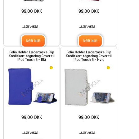
99,00 DKK
99,00 DKK
...
...
LÆS MERE
LÆS MERE
KØB NU!
KØB NU!
Folio Holder Lædertaske Flip
Folio Holder Lædertaske Flip
Kreditkort tegnebog Cover til
Kreditkort tegnebog Cover til
iPod Touch 5 - Blå
iPod Touch 5 - Hvid
99,00 DKK
99,00 DKK
...
...
LÆS MERE
LÆS MERE