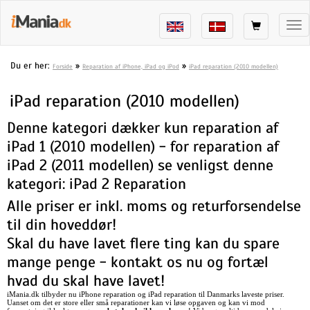
Tog
nav
Du er her:
»
»
Forside
Reparation af iPhone, iPad og iPod
iPad reparation (2010 modellen)
iPad reparation (2010 modellen)
Denne kategori dækker kun reparation af
iPad 1 (2010 modellen) - for reparation af
iPad 2 (2011 modellen) se venligst denne
kategori:
iPad 2 Reparation
Alle priser er inkl. moms og returforsendelse
til din hoveddør!
Skal du have lavet flere ting kan du spare
mange penge - kontakt os nu og fortæl
hvad du skal have lavet!
iMania.dk tilbyder nu iPhone reparation og iPad reparation til Danmarks laveste priser.
Uanset om det er store eller små reparationer kan vi løse opgaven og kan vi mod