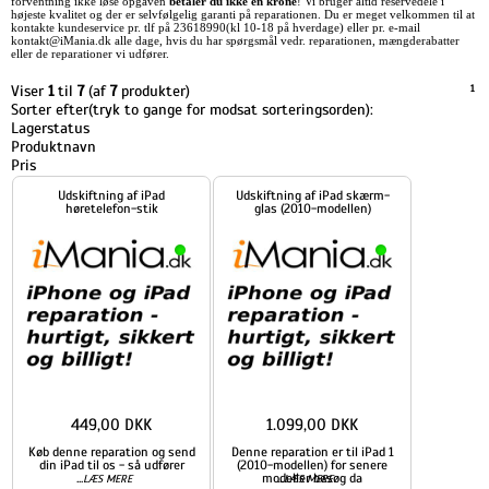
forventning ikke løse opgaven
betaler du ikke en krone
! Vi bruger altid reservedele i
højeste kvalitet og der er selvfølgelig garanti på reparationen. Du er meget velkommen til at
kontakte kundeservice pr. tlf på 23618990(kl 10-18 på hverdage) eller pr. e-mail
kontakt@iMania.dk alle dage, hvis du har spørgsmål vedr. reparationen, mængderabatter
eller de reparationer vi udfører.
Viser
1
til
7
(af
7
produkter)
1
Sorter efter(tryk to gange for modsat sorteringsorden):
Lagerstatus
Produktnavn
Pris
Udskiftning af iPad
Udskiftning af iPad skærm-
høretelefon-stik
glas (2010-modellen)
449,00 DKK
1.099,00 DKK
Køb denne reparation og send
Denne reparation er til iPad 1
din iPad til os - så udfører
(2010-modellen) for senere
...
modeller besøg da
...
LÆS MERE
LÆS MERE