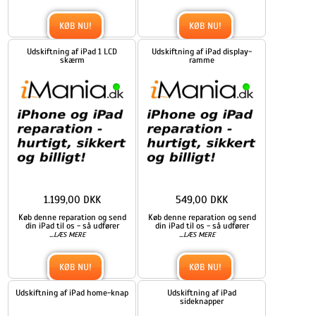
KØB NU!
KØB NU!
Udskiftning af iPad 1 LCD
Udskiftning af iPad display-
skærm
ramme
1.199,00 DKK
549,00 DKK
Køb denne reparation og send
Køb denne reparation og send
din iPad til os - så udfører
din iPad til os - så udfører
...
...
LÆS MERE
LÆS MERE
KØB NU!
KØB NU!
Udskiftning af iPad home-knap
Udskiftning af iPad
sideknapper