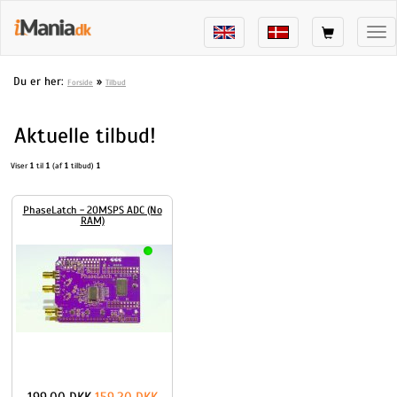
Tog
nav
Du er her:
»
Forside
Tilbud
Aktuelle tilbud!
Viser
1
til
1
(af
1
tilbud)
1
PhaseLatch - 20MSPS ADC (No
RAM)