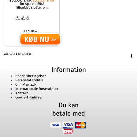
199,00 DKK
159,20 DKK
Du sparer: 19%!
Tilbuddet slutter om:
0
0
0
Timer
Min.
Sek.
...
LÆS MERE
Viser
1
til
1
(af
1
tilbud)
1
Information
Handelsbetingelser
Persondatapolitik
Om iMania.dk
Internationale forsendelser
Kontakt
Cookie-tilladelser
Du kan
betale med