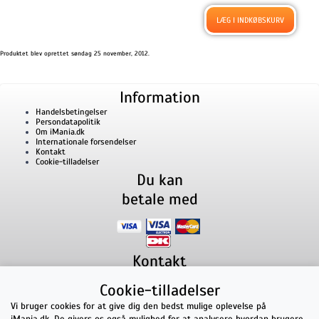
Produktet blev oprettet søndag 25 november, 2012.
Information
Handelsbetingelser
Persondatapolitik
Om iMania.dk
Internationale forsendelser
Kontakt
Cookie-tilladelser
Du kan
betale med
Kontakt
iMania.dk
v/ Anders B. Nielsen
Cookie-tilladelser
Lillevorde Kær 2
9280
Storvorde
CVR nummer: 33182805 | E-mail: kontakt@imania.dk
Vi bruger cookies for at give dig den bedst mulige oplevelse på
Telefon:
+45 23618990