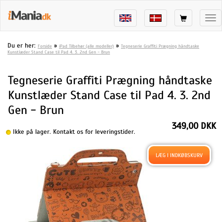
Tog
nav
Du er her:
»
»
Forside
iPad Tilbehør (alle modeller)
Tegneserie Graffiti Prægning håndtaske
Kunstlæder Stand Case til Pad 4. 3. 2nd Gen - Brun
Tegneserie Graffiti Prægning håndtaske
Kunstlæder Stand Case til Pad 4. 3. 2nd
Gen - Brun
349,00 DKK
Ikke på lager. Kontakt os for leveringstider.