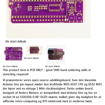
Vis stort billede
Vis stort billede
Vis stort billede
Vis stort billede
This product item is PCB ONLY - good SMD hand soldering skills or
stenciling required!
Vi præsenterer vores open-source udviklingsboard, hvor den klassiske
Arduino Uno pin-layout møder den kraftfulde MOS 6507 CPU og 6532 RIOT,
der kører ved en vintage 1 MHz clockhastighed. Dette unikke board,
designet af Anders Nielsen, er kompatibelt med Arduino Uno og har en
socket til en SSD1306 0,96" OLED-skærm, hvilket giver dig mulighed for at
udforske retro-computing og DIY-elektronik med et moderne twist.