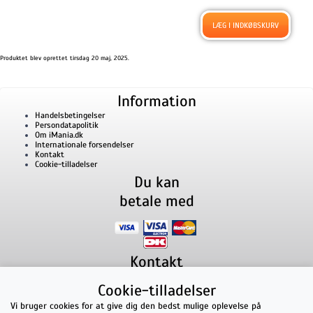
Produktet blev oprettet tirsdag 20 maj, 2025.
Information
Handelsbetingelser
Persondatapolitik
Om iMania.dk
Internationale forsendelser
Kontakt
Cookie-tilladelser
Du kan
betale med
Kontakt
iMania.dk
v/ Anders B. Nielsen
Cookie-tilladelser
Lillevorde Kær 2
9280
Storvorde
CVR nummer: 33182805 | E-mail: kontakt@imania.dk
Vi bruger cookies for at give dig den bedst mulige oplevelse på
Telefon:
+45 23618990