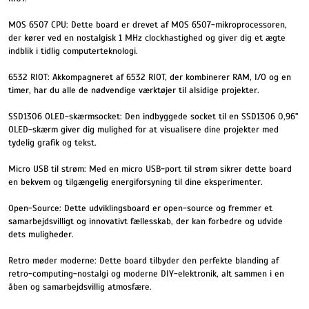
MOS 6507 CPU: Dette board er drevet af MOS 6507-mikroprocessoren,
der kører ved en nostalgisk 1 MHz clockhastighed og giver dig et ægte
indblik i tidlig computerteknologi.
6532 RIOT: Akkompagneret af 6532 RIOT, der kombinerer RAM, I/O og en
timer, har du alle de nødvendige værktøjer til alsidige projekter.
SSD1306 OLED-skærmsocket: Den indbyggede socket til en SSD1306 0,96"
OLED-skærm giver dig mulighed for at visualisere dine projekter med
tydelig grafik og tekst.
Micro USB til strøm: Med en micro USB-port til strøm sikrer dette board
en bekvem og tilgængelig energiforsyning til dine eksperimenter.
Open-Source: Dette udviklingsboard er open-source og fremmer et
samarbejdsvilligt og innovativt fællesskab, der kan forbedre og udvide
dets muligheder.
Retro møder moderne: Dette board tilbyder den perfekte blanding af
retro-computing-nostalgi og moderne DIY-elektronik, alt sammen i en
åben og samarbejdsvillig atmosfære.