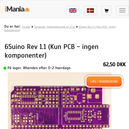
Tog
nav
Du er her:
»
»
Forside
Samlesæt, hobbyelektronik og IC'er
65uino Rev 1.1 (Kun PCB - ingen
komponenter)
65uino Rev 1.1 (Kun PCB - ingen
komponenter)
62,50 DKK
På lager. Afsendes efter 0-2 hverdage.