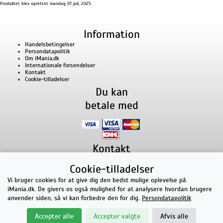
Produktet blev oprettet mandag 07 juli, 2025.
Information
Handelsbetingelser
Persondatapolitik
Om iMania.dk
Internationale forsendelser
Kontakt
Cookie-tilladelser
Du kan
betale med
Kontakt
iMania.dk
v/ Anders B. Nielsen
Cookie-tilladelser
Lillevorde Kær 2
9280
Storvorde
CVR nummer: 33182805 | E-mail: kontakt@imania.dk
Vi bruger cookies for at give dig den bedst mulige oplevelse på
Telefon:
+45 23618990
iMania.dk. De givers os også mulighed for at analysere hvordan brugere
Topkarakter hos kunderne!
anvender siden, så vi kan forbedre den for dig.
Persondatapolitik
★★★★★
Accepter alle
Accepter valgte
Afvis alle
på Facebook