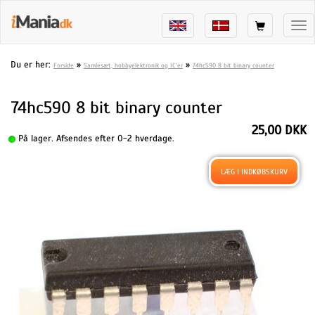
Tog
nav
Du er her:
»
»
Forside
Samlesæt, hobbyelektronik og IC'er
74hc590 8 bit binary counter
74hc590 8 bit binary counter
25,00 DKK
På lager. Afsendes efter 0-2 hverdage.