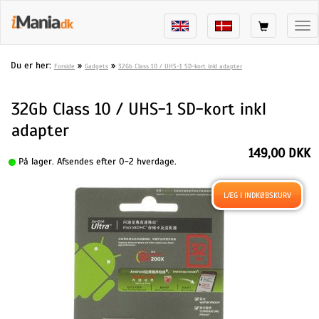
Tog
nav
Du er her:
»
»
Forside
Gadgets
32Gb Class 10 / UHS-1 SD-kort inkl adapter
32Gb Class 10 / UHS-1 SD-kort inkl
adapter
149,00 DKK
På lager. Afsendes efter 0-2 hverdage.