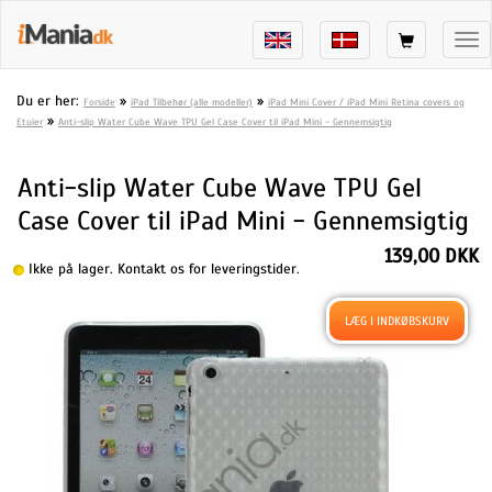
Tog
nav
Du er her:
»
»
Forside
iPad Tilbehør (alle modeller)
iPad Mini Cover / iPad Mini Retina covers og
»
Etuier
Anti-slip Water Cube Wave TPU Gel Case Cover til iPad Mini - Gennemsigtig
Anti-slip Water Cube Wave TPU Gel
Case Cover til iPad Mini - Gennemsigtig
139,00 DKK
Ikke på lager. Kontakt os for leveringstider.