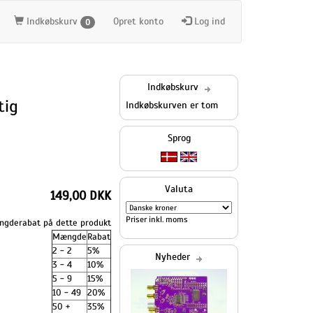
Indkøbskurv
Opret konto
Log ind
0
Indkøbskurv
tig
Indkøbskurven er tom
Sprog
Valuta
149,00 DKK
Priser inkl. moms
gderabat på dette produkt
Mængde
Rabat
2 - 2
5%
Nyheder
3 - 4
10%
5 - 9
15%
10 - 49
20%
50 +
35%