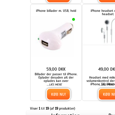
59,00 DKK
49,00 DKK
Billader der passer til iPhone.
Oplader desuden alt der
Headset med mikrofon og
oplades kan over
volumenkontrol der passer t
iPhone 3G, iPhone 3G[S],
...
...
LÆS MERE
LÆS MERE
KØB NU!
KØB NU!
Viser
1
til
19
(af
19
produkter)