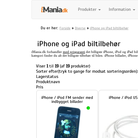
Produkter
Information
Du er her:
»
»
Forside
Diverse
iPhone og iPad biltilbehør
iPhone og iPad biltilbehør
iMania.dk forhandler
med prisgaranti
det billigste iPhone, iPod og iPad bil
kategori finder du alt det billigste tilbehør til bilen. iPhone billader, iPho
Viser
1
til
19
(af
19
produkter)
Sorter efter(tryk to gange for modsat sorteringsorden)
Lagerstatus
Produktnavn
Pris
iPhone / iPod FM sender med
iPhone / iPod USB kabel
indbygget billader