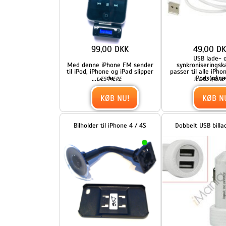
99,00 DKK
49,00 DKK
USB lade- og
Med denne iPhone FM sender
synkroniseringskabel der
til iPod, iPhone og iPad slipper
passer til alle iPhones og al
du
iPods(pånær
...
...
LÆS MERE
LÆS MERE
KØB NU!
KØB NU!
Bilholder til iPhone 4 / 4S
Dobbelt USB billader, hvid
129,00 DKK
109,00 DKK
iPhone 4 bilholder der gør det
Dobbelt universal USB billad
ekstra let at bruge sin iPhone
med 2 USB porte i hvid. 15
...
...
LÆS MERE
LÆS MERE