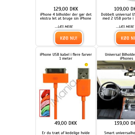
KØB NU!
KØB NU!
iPhone USB kabel i flere farver
Universal Bilholder til alle
1 meter
iPhones
49,00 DKK
139,00 DKK
Er du træt af kedelige hvide
Smart universalholder der
kabler til din iPhone, iPod eller
passer til alle iPhones (inkl
iPhone 6 og 6
...
...
LÆS MERE
LÆS MERE
KØB NU!
KØB NU!
USB forlængerkabel 1m
iPhone billader m. USB, sor