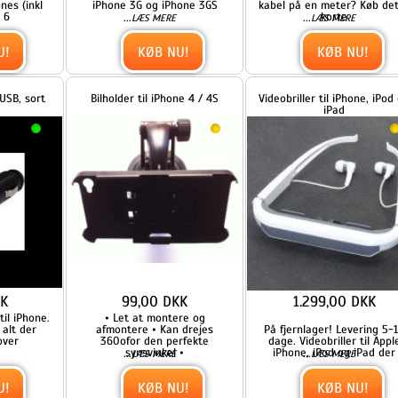
99,00 DKK
1.299,00 DKK
e.
• Let at montere og
afmontere • Kan drejes
På fjernlager! Levering 5-10
360ofor den perfekte
dage. Videobriller til Apple
synsvinkel •
iPhone, iPod og iPad der
...
...
LÆS MERE
LÆS MERE
KØB NU!
KØB NU!
Universal bilholder