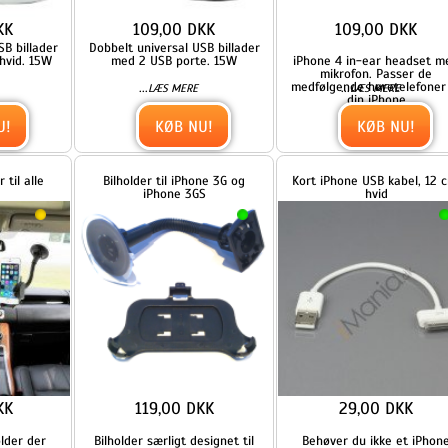
din iPhone
KØB NU!
KØB NU!
Bilholder til iPhone 3G og
Kort iPhone USB kabel, 12 cm,
iPhone 3GS
hvid
119,00 DKK
29,00 DKK
Bilholder særligt designet til
Behøver du ikke et iPhone
iPhone 3G og iPhone 3GS
kabel på en meter? Køb dette
korte
...
...
LÆS MERE
LÆS MERE
KØB NU!
KØB NU!
t
Bilholder til iPhone 4 / 4S
Videobriller til iPhone, iPod og
iPad