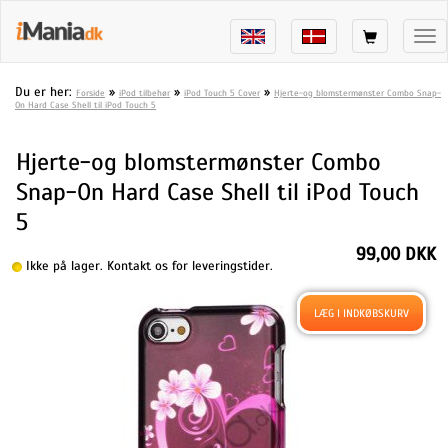
Tog
nav
Du er her:
»
»
»
Forside
iPod tilbehør
iPod Touch 5 Cover
Hjerte-og blomstermønster Combo Snap-
On Hard Case Shell til iPod Touch 5
Hjerte-og blomstermønster Combo
Snap-On Hard Case Shell til iPod Touch
5
99,00 DKK
Ikke på lager. Kontakt os for leveringstider.