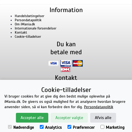
Information
Handelsbetingelser
Persondatapolitik
Om iMania.dk
Internationale forsendelser
Kontakt
Cookie-tilladelser
Du kan
betale med
Kontakt
iMania.dk
v/ Anders B. Nielsen
Cookie-tilladelser
Lillevorde Kær 2
9280
Storvorde
CVR nummer: 33182805 | E-mail: kontakt@imania.dk
Vi bruger cookies for at give dig den bedst mulige oplevelse på
Telefon:
+45 23618990
iMania.dk. De givers os også mulighed for at analysere hvordan brugere
Topkarakter hos kunderne!
anvender siden, så vi kan forbedre den for dig.
Persondatapolitik
★★★★★
Accepter alle
Accepter valgte
Afvis alle
på Facebook
Nødvendige
Analytics
Præferencer
Marketing