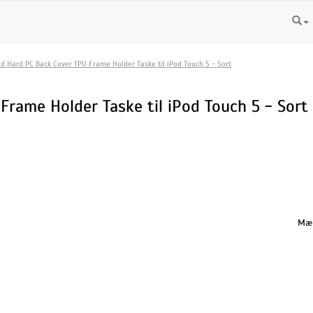
id Hard PC Back Cover TPU Frame Holder Taske til iPod Touch 5 - Sort
Frame Holder Taske til iPod Touch 5 - Sort
Mæn