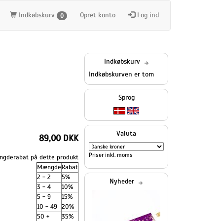
Indkøbskurv
Opret konto
Log ind
0
Indkøbskurv
Indkøbskurven er tom
Sprog
Valuta
89,00 DKK
Priser inkl. moms
gderabat på dette produkt
Mængde
Rabat
2 - 2
5%
Nyheder
3 - 4
10%
5 - 9
15%
10 - 49
20%
50 +
35%