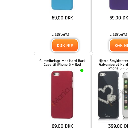
69,00 DKK
399,00 DKK
...
...
LÆS MERE
LÆS MERE
KØB NU!
KØB NU!
Højglans Plastic Cover Case til
iPhone 5 Hard Case Cover Co
iPhone 5 - Orange
Skull Skeleton