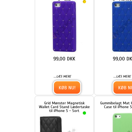
99,00 DKK
99,00 DKK
...
...
LÆS MERE
LÆS MERE
KØB NU!
KØB NU!
Grid Mønster Magnetisk
Gummibelagt Mat Hard Bac
Wallet Card Stand Lædertaske
Case til iPhone 5 - Grøn
til iPhone 5 - Sort
309,00 DKK
69,00 DKK
...
...
LÆS MERE
LÆS MERE
KØB NU!
KØB NU!