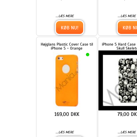
169,00 DKK
79,00 DKK
...
...
LÆS MERE
LÆS MERE
KØB NU!
KØB NU!
Jellybean Home Knap Silikone
Jellybean Home Knap Siliko
Case iPhone 5 cover - Sort
Taske iPhone 5 cover - Rø
49,00 DKK
49,00 DKK
...
...
LÆS MERE
LÆS MERE