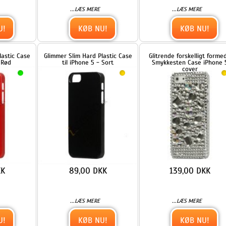
se
Glimmer Slim Hard Plastic Case
Glitrende forskelligt formede
til iPhone 5 - Sort
Smykkesten Case iPhone 5
cover
89,00 DKK
139,00 DKK
...
...
LÆS MERE
LÆS MERE
KØB NU!
KØB NU!
er
Glitrende Powder Metalbelagt
Glitrende Powder Metalbelagt
-
Hard Case iPhone 5 cover -
Hard Case iPhone 5 cover -
Sort
Sølv