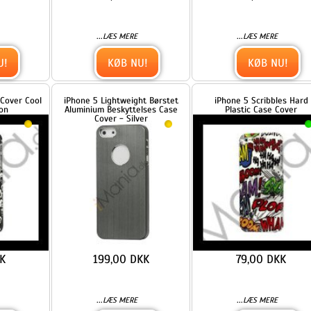
199,00 DKK
79,00 DKK
...
...
LÆS MERE
LÆS MERE
KØB NU!
KØB NU!
ne
Keep Calm and Carry on Union
Krokodille Leather Skin
d
Jack Flag Plastic Case iPhone
Metalbelagt Hard Case iPhone
5 cover
5 cover - Brun
49,00 DKK
109,00 DKK
...
...
LÆS MERE
LÆS MERE