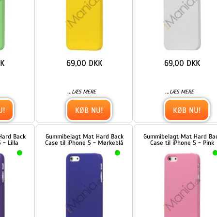
k
Gummibelagt Mat Hard Back
Gummibelagt Mat Hard Back
Case til iPhone 5 - Mørkeblå
Case til iPhone 5 - Pink
69,00 DKK
69,00 DKK
...
...
LÆS MERE
LÆS MERE
KØB NU!
KØB NU!
Hollow Palace Blomster
Håndlavet 3D Peacock Bling
Mønster Metalbelagt Hard
Diamond Crystal Case iPhone
Case iPhone 5 cover - Grå
5 cover - Farvelagt