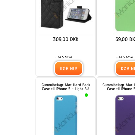
Gummibelagt Mat Hard Back
Gummibelagt Mat Hard Bac
Case til iPhone 5 - Light Blå
Case til iPhone 5 - Lilla
69,00 DKK
69,00 DKK
...
...
LÆS MERE
LÆS MERE
KØB NU!
KØB NU!
Gummibelagt Mat Hard Back
Hjerte Smykkesten Indlagt
Case til iPhone 5 - Rød
Galvaniseret Hard Case til
iPhone 5 - Sort