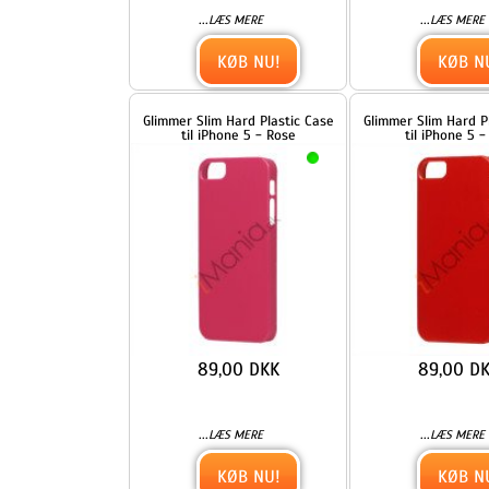
Glimmer Slim Hard Plastic Case
Glimmer Slim Hard Plastic Ca
til iPhone 5 - Rose
til iPhone 5 - Rød
89,00 DKK
89,00 DKK
...
...
LÆS MERE
LÆS MERE
KØB NU!
KØB NU!
Glitrende Powder Floral læder
Glitrende Powder Floral læd
tegnebog Case til iPhone 5 -
tegnebog Case til iPhone 5 
Grøn
Rød