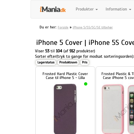
Produkter
Information
Du er her:
»
Forside
iPhone 5/5S/5C/SE tilbehør
iPhone 5 Cover | iPhone 5S Cove
Viser
53
til
104
(af
912
produkter)
Sorter efter(tryk to gange for modsat sorteringsorden)
Lagerstatus
Produktnavn
Pris
Frosted Hard Plastic Cover
Frosted Plastic & TPU Hybri
Case til iPhone 5 - Lilla
Case iPhone 5 cover - Pink
109,00 DKK
79,00 DKK