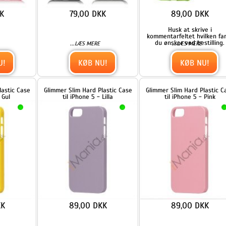
Husk at skrive i
kommentarfeltet hvilken farve
du ønsker ved bestilling.
...
...
LÆS MERE
LÆS MERE
KØB NU!
KØB NU!
se
Glimmer Slim Hard Plastic Case
Glimmer Slim Hard Plastic Case
til iPhone 5 - Lilla
til iPhone 5 - Pink
89,00 DKK
89,00 DKK
...
...
LÆS MERE
LÆS MERE
KØB NU!
KØB NU!