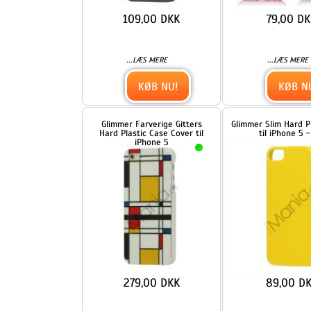
...
...
LÆS MERE
LÆS MERE
KØB NU!
KØB NU!
Glimmer Farverige Gitters
Glimmer Slim Hard Plastic Ca
Hard Plastic Case Cover til
til iPhone 5 - Gul
iPhone 5
279,00 DKK
89,00 DKK
...
...
LÆS MERE
LÆS MERE
KØB NU!
KØB NU!