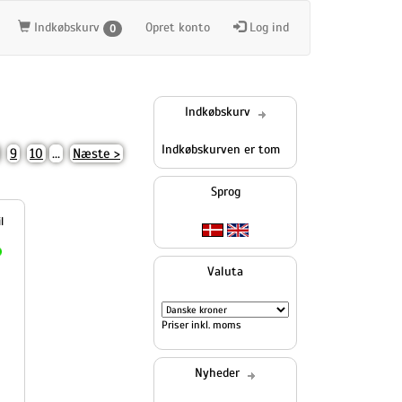
Indkøbskurv
Opret konto
Log ind
0
Indkøbskurv
Indkøbskurven er tom
9
10
...
Næste >
Sprog
Valuta
Priser inkl. moms
Nyheder