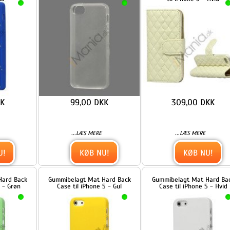
99,00 DKK
309,00 DKK
...
...
LÆS MERE
LÆS MERE
KØB NU!
KØB NU!
k
Gummibelagt Mat Hard Back
Gummibelagt Mat Hard Back
Case til iPhone 5 - Gul
Case til iPhone 5 - Hvid
69,00 DKK
69,00 DKK
...
...
LÆS MERE
LÆS MERE
KØB NU!
KØB NU!