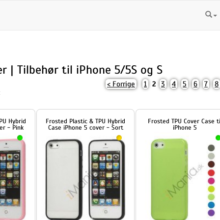
r | Tilbehør til iPhone 5/5S og S
< Forrige
1
3
4
5
6
7
8
2
:
d
Frosted Plastic & TPU Hybrid
Frosted TPU Cover Case til
Case iPhone 5 cover - Sort
iPhone 5
79,00 DKK
89,00 DKK