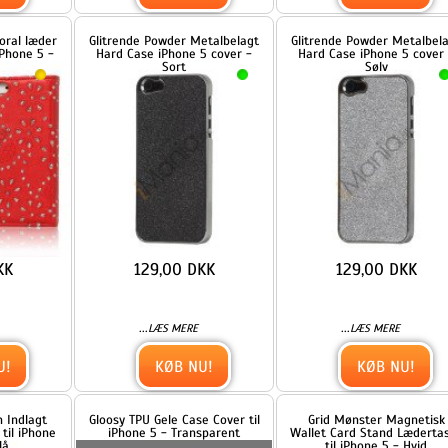
129,00 DKK
129,00 DKK
...
...
LÆS MERE
LÆS MERE
KØB NU!
KØB NU!
Gloosy TPU Gele Case Cover til
Grid Mønster Magnetisk
ne
iPhone 5 - Transparent
Wallet Card Stand Lædertaske
til iPhone 5 - Hvid