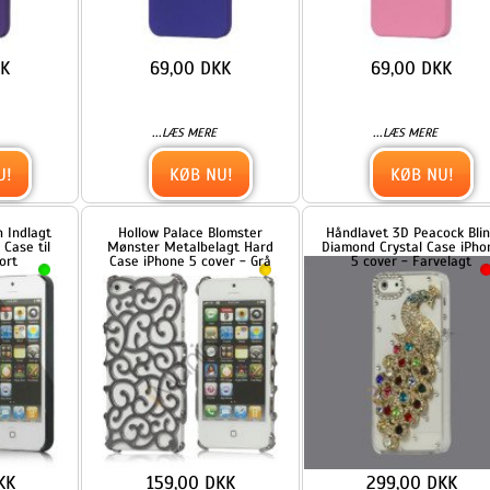
159,00 DKK
299,00 DKK
...
...
LÆS MERE
LÆS MERE
KØB NU!
KØB NU!
ol
iPhone 5 Lightweight Børstet
iPhone 5 Scribbles Hard
Aluminium Beskyttelses Case
Plastic Case Cover
Cover - Silver