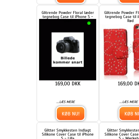
169,00 DKK
169,00 DKK
...
...
LÆS MERE
LÆS MERE
KØB NU!
KØB NU!
Glitter Smykkesten Indlagt
Glitter Smykkesten Indlagt
Silikone Cover Case til iPhone
Silikone Cover Case til iPho
5 - Lilla
5 - Mørkeblå