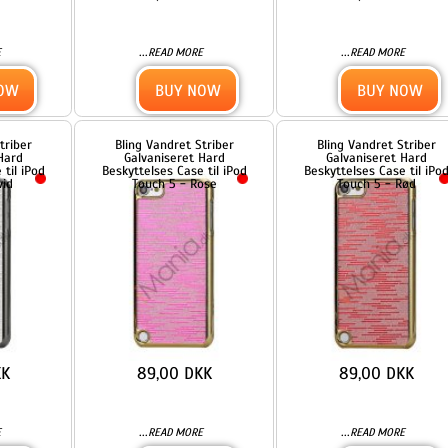
89,00 DKK
89,00 DKK
...
...
READ MORE
READ MORE
BUY NOW
BUY NOW
Blomster og Sommerfugl
Blå Sinister Design Relief Art
Diamant Smooth hård plast
Hard Back Cover til iPod Touch
taske til iPod Touch 5
5
89,00 DKK
99,00 DKK
...
...
READ MORE
READ MORE