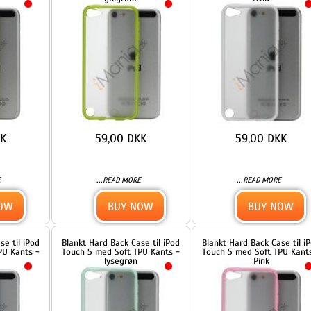
59,00 DKK
59,00 DKK
...
...
READ MORE
READ MORE
BUY NOW
BUY NOW
od
Blankt Hard Back Case til iPod
Blankt Hard Back Case til iPod
 -
Touch 5 med Soft TPU Kants -
Touch 5 med Soft TPU Kants -
lysegrøn
Pink
59,00 DKK
59,00 DKK
...
...
READ MORE
READ MORE
BUY NOW
BUY NOW