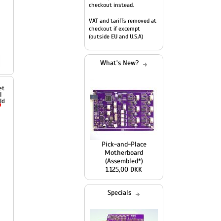
checkout instead.
VAT and tariffs removed at
checkout if excempt
(outside EU and U.S.A)
What's New?
Pick-and-Place
Motherboard
(Assembled*)
1.125,00 DKK
Specials