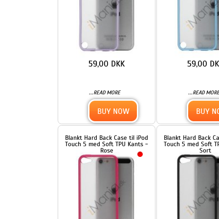
Blankt Hard Back Case til iPod
Blankt Hard Back Case til iP
Touch 5 med Soft TPU Kants -
Touch 5 med Soft TPU Kants
Rose
Sort
59,00 DKK
59,00 DKK
...
...
READ MORE
READ MORE
BUY NOW
BUY NOW
Bling Pailletter Beskyttende
Bling Pailletter Beskyttend
Hard Case Cover til iPod Touch
Hard Case Cover til iPod Tou
5 - Rose
5 - Sort