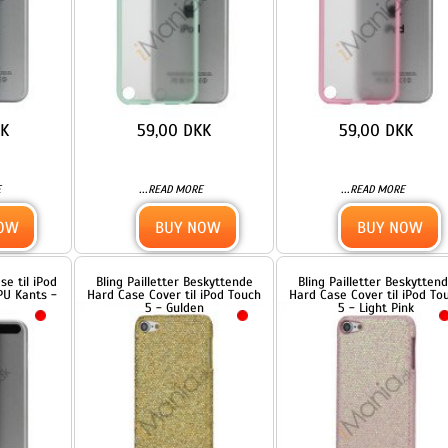
od
Bling Pailletter Beskyttende
Bling Pailletter Beskyttende
 -
Hard Case Cover til iPod Touch
Hard Case Cover til iPod Touch
5 - Gulden
5 - Light Pink
89,00 DKK
89,00 DKK
...
...
READ MORE
READ MORE
BUY NOW
BUY NOW
e
Bling Vandret Striber
Bling Vandret Striber
ch
Galvaniseret Hard
Galvaniseret Hard
Beskyttelses Case til iPod
Beskyttelses Case til iPod
Touch 5 - Brown
Touch 5 - Grå