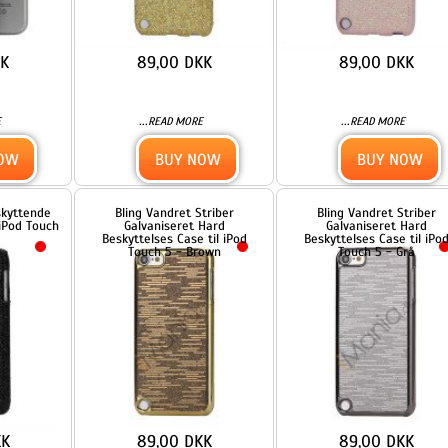
89,00 DKK
89,00 DKK
...
...
READ MORE
READ MORE
BUY NOW
BUY NOW
Bling Vandret Striber
Bling Vandret Striber
Galvaniseret Hard
Galvaniseret Hard
Beskyttelses Case til iPod
Beskyttelses Case til iPod
Touch 5 - Rose
Touch 5 - Rød