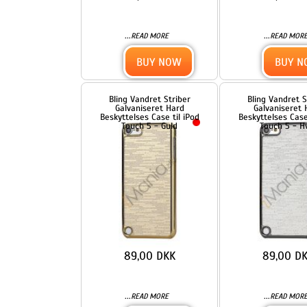
89,00 DKK
89,00 DKK
...
...
READ MORE
READ MORE
BUY NOW
BUY NOW
Bling Vandret Striber
Bling Vandret Striber
Galvaniseret Hard
Galvaniseret Hard
Beskyttelses Case til iPod
Beskyttelses Case til iPod
Touch 5 - Sort
Touch 5 - Sølv
89,00 DKK
89,00 DKK
...
...
READ MORE
READ MORE