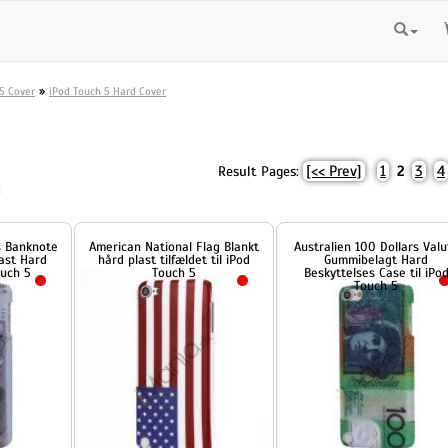
»
5 Cover
iPod Touch 5 Hard Cover
[<< Prev]
1
3
4
Result Pages:
2
:
te
American National Flag Blankt
Australien 100 Dollars Valuta
hård plast tilfældet til iPod
Gummibelagt Hard
Touch 5
Beskyttelses Case til iPod
Touch 5
69,00 DKK
69,00 DKK