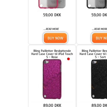
89,00 DKK
89,00 DKK
...
...
READ MORE
READ MORE
BUY NOW
BUY NOW
Bling Vandret Striber
Bling Vandret Striber
Galvaniseret Hard
Galvaniseret Hard
Beskyttelses Case til iPod
Beskyttelses Case til iPod
Touch 5 - Guld
Touch 5 - Hvid