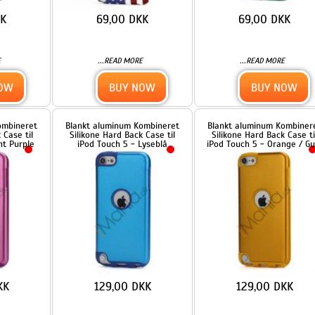
...
...
READ MORE
READ MORE
BUY NOW
BUY NOW
t
Blankt aluminum Kombineret
Blankt aluminum Kombineret
Silikone Hard Back Case til
Silikone Hard Back Case til
iPod Touch 5 - Lyseblå
iPod Touch 5 - Orange / Guld
129,00 DKK
129,00 DKK
...
...
READ MORE
READ MORE
BUY NOW
BUY NOW