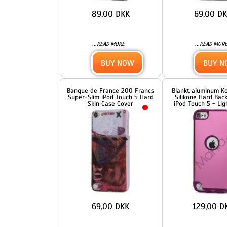
...
...
READ MORE
READ MORE
BUY NOW
BUY NOW
Banque de France 200 Francs
Blankt aluminum Kombinere
Super-Slim iPod Touch 5 Hard
Silikone Hard Back Case til
Skin Case Cover
iPod Touch 5 - Light Purple
69,00 DKK
129,00 DKK
...
...
READ MORE
READ MORE
BUY NOW
BUY NOW