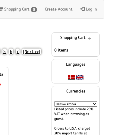
Shopping Cart
Create Account
Log In
0
Shopping Cart
0 items
5
6
7
[Next >>]
Languages
Currencies
Listed prices include 25%
VAT when browsing as
guest.
Orders to U.S.A. charged
30% import tariffs at