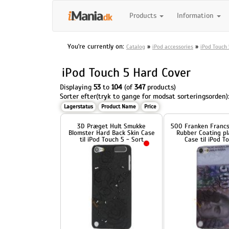
Products
Information
You're currently on:
»
»
Catalog
iPod accessories
iPod Touch 
iPod Touch 5 Hard Cover
Displaying
53
to
104
(of
347
products)
Sorter efter(tryk to gange for modsat sorteringsorden)
Lagerstatus
Product Name
Price
3D Præget Hult Smukke
500 Franken Francs Bankno
Blomster Hard Back Skin Case
Rubber Coating plast Hard
til iPod Touch 5 - Sort
Case til iPod Touch 5
89,00 DKK
69,00 DKK