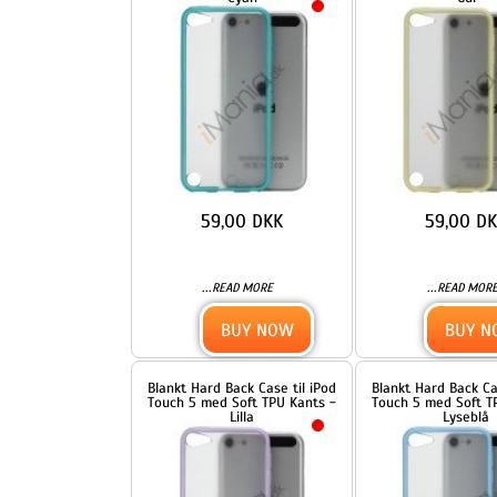
59,00 DKK
59,00 DKK
...
...
READ MORE
READ MORE
BUY NOW
BUY NOW
Blankt Hard Back Case til iPod
Blankt Hard Back Case til iP
Touch 5 med Soft TPU Kants -
Touch 5 med Soft TPU Kants
Lilla
Lyseblå
59,00 DKK
59,00 DKK
...
...
READ MORE
READ MORE
BUY NOW
BUY NOW