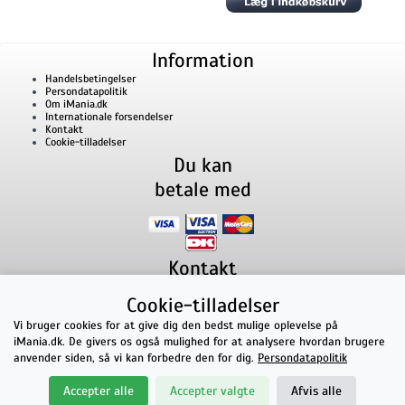
Information
Handelsbetingelser
Persondatapolitik
Om iMania.dk
Internationale forsendelser
Kontakt
Cookie-tilladelser
Du kan
betale med
Kontakt
iMania.dk
v/ Anders B. Nielsen
Cookie-tilladelser
Lillevorde Kær 2
9280
Storvorde
CVR nummer: 33182805 | E-mail: kontakt@imania.dk
Vi bruger cookies for at give dig den bedst mulige oplevelse på
Telefon:
+45 23618990
iMania.dk. De givers os også mulighed for at analysere hvordan brugere
Topkarakter hos kunderne!
anvender siden, så vi kan forbedre den for dig.
Persondatapolitik
★★★★★
Accepter alle
Accepter valgte
Afvis alle
på Facebook