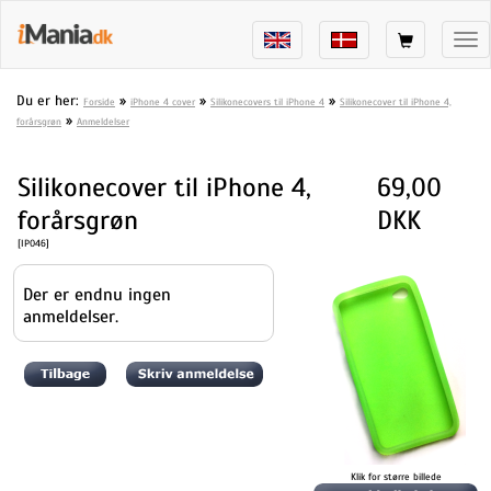
Tog
nav
Du er her:
»
»
»
Forside
iPhone 4 cover
Silikonecovers til iPhone 4
Silikonecover til iPhone 4,
»
forårsgrøn
Anmeldelser
Silikonecover til iPhone 4,
69,00
forårsgrøn
DKK
[IP046]
Der er endnu ingen
anmeldelser.
Klik for større billede