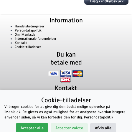
Information
Handelsbetingelser
Persondatapolitik
Om iMania.dk
Internationale forsendelser
Kontakt
Cookie-tilladelser
Du kan
betale med
Kontakt
iMania.dk
v/ Anders B. Nielsen
Cookie-tilladelser
Lillevorde Kær 2
9280
Storvorde
CVR nummer: 33182805 | E-mail: kontakt@imania.dk
Vi bruger cookies for at give dig den bedst mulige oplevelse på
Telefon:
+45 23618990
iMania.dk. De givers os også mulighed for at analysere hvordan brugere
Topkarakter hos kunderne!
anvender siden, så vi kan forbedre den for dig.
Persondatapolitik
★★★★★
Accepter alle
Accepter valgte
Afvis alle
på Facebook