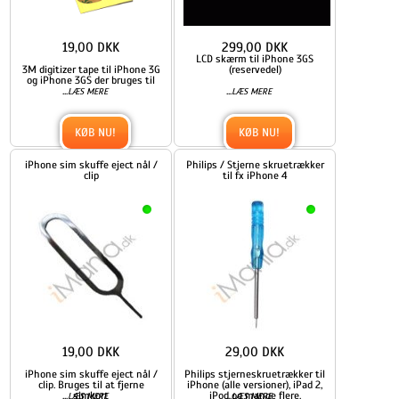
19,00 DKK
299,00 DKK
LCD skærm til iPhone 3GS
3M digitizer tape til iPhone 3G
(reservedel)
og iPhone 3GS der bruges til
...
...
LÆS MERE
LÆS MERE
KØB NU!
KØB NU!
iPhone sim skuffe eject nål /
Philips / Stjerne skruetrækker
clip
til fx iPhone 4
19,00 DKK
29,00 DKK
iPhone sim skuffe eject nål /
Philips stjerneskruetrækker til
clip. Bruges til at fjerne
iPhone (alle versioner), iPad 2,
...
simkort
iPod og mange flere.
...
LÆS MERE
LÆS MERE