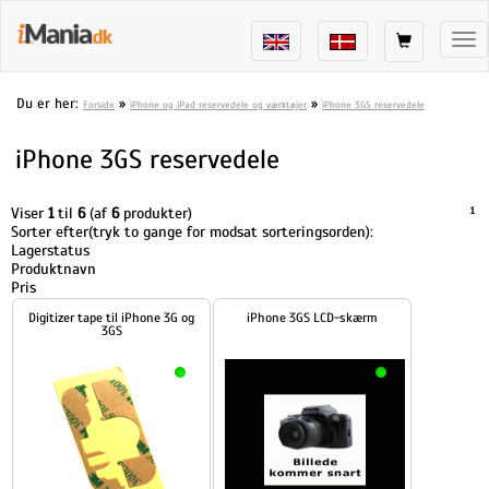
Tog
nav
Du er her:
»
»
Forside
iPhone og iPad reservedele og værktøjer
iPhone 3GS reservedele
iPhone 3GS reservedele
Viser
1
til
6
(af
6
produkter)
1
Sorter efter(tryk to gange for modsat sorteringsorden):
Lagerstatus
Produktnavn
Pris
Digitizer tape til iPhone 3G og
iPhone 3GS LCD-skærm
3GS