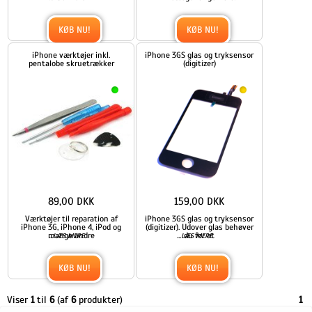
KØB NU!
KØB NU!
iPhone værktøjer inkl.
iPhone 3GS glas og tryksensor
pentalobe skruetrækker
(digitizer)
89,00 DKK
159,00 DKK
Værktøjer til reparation af
iPhone 3GS glas og tryksensor
iPhone 3G, iPhone 4, iPod og
(digitizer). Udover glas behøver
mange andre
...
...
du for at
LÆS MERE
LÆS MERE
KØB NU!
KØB NU!
Viser
1
til
6
(af
6
produkter)
1