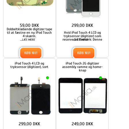
59,00 DKK
299,00 DKK
Dobbeltklæbende digitizer tape
til at fæstne en ny iPod Touch
Hvid iPod Touch 4 LCD og
4 skærm.
tryksensor (digitizer) som
...
reservedel. Bemærk: Denne
...
LÆS MERE
LÆS MERE
KØB NU!
KØB NU!
iPod Touch 4 LCD og
iPod Touch 2G digitizer
tryksensor (digitizer), sort
assembly ramme og home-
knap
299,00 DKK
249,00 DKK