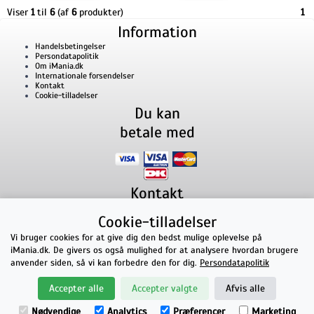
Viser
1
til
6
(af
6
produkter)
1
Information
Handelsbetingelser
Persondatapolitik
Om iMania.dk
Internationale forsendelser
Kontakt
Cookie-tilladelser
Du kan
betale med
Kontakt
iMania.dk
v/ Anders B. Nielsen
Cookie-tilladelser
Lillevorde Kær 2
9280
Storvorde
CVR nummer: 33182805 | E-mail: kontakt@imania.dk
Vi bruger cookies for at give dig den bedst mulige oplevelse på
Telefon:
+45 23618990
iMania.dk. De givers os også mulighed for at analysere hvordan brugere
Topkarakter hos kunderne!
anvender siden, så vi kan forbedre den for dig.
Persondatapolitik
★★★★★
Accepter alle
Accepter valgte
Afvis alle
på Facebook
Nødvendige
Analytics
Præferencer
Marketing