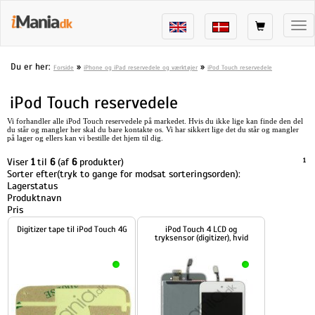
Tog
nav
Du er her:
»
»
Forside
iPhone og iPad reservedele og værktøjer
iPod Touch reservedele
iPod Touch reservedele
Vi forhandler alle iPod Touch reservedele på markedet. Hvis du ikke lige kan finde den del
du står og mangler her skal du bare kontakte os. Vi har sikkert lige det du står og mangler
på lager og ellers kan vi bestille det hjem til dig.
Viser
1
til
6
(af
6
produkter)
1
Sorter efter(tryk to gange for modsat sorteringsorden):
Lagerstatus
Produktnavn
Pris
Digitizer tape til iPod Touch 4G
iPod Touch 4 LCD og
tryksensor (digitizer), hvid