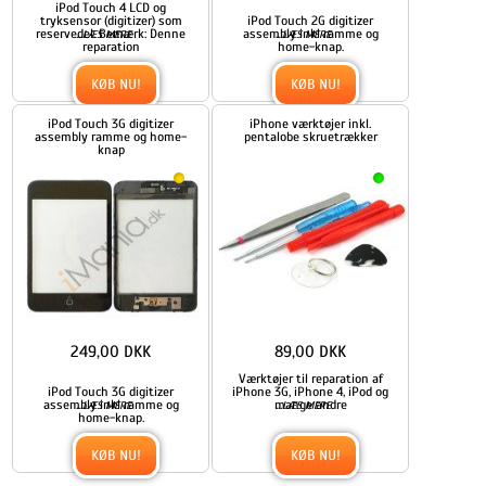
iPod Touch 4 LCD og
tryksensor (digitizer) som
iPod Touch 2G digitizer
reservedel. Bemærk: Denne
...
assembly inkl ramme og
...
LÆS MERE
LÆS MERE
reparation
home-knap.
KØB NU!
KØB NU!
iPod Touch 3G digitizer
iPhone værktøjer inkl.
assembly ramme og home-
pentalobe skruetrækker
knap
249,00 DKK
89,00 DKK
Værktøjer til reparation af
iPod Touch 3G digitizer
iPhone 3G, iPhone 4, iPod og
assembly inkl ramme og
...
mange andre
...
LÆS MERE
LÆS MERE
home-knap.
KØB NU!
KØB NU!