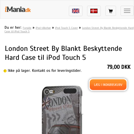
Tog
nav
Du er her:
»
»
»
Forside
iPod tilbehør
iPod Touch 5 Cover
London Street By Blankt Beskyttende Hard
Case til iPod Touch 5
London Street By Blankt Beskyttende
Hard Case til iPod Touch 5
79,00 DKK
Ikke på lager. Kontakt os for leveringstider.