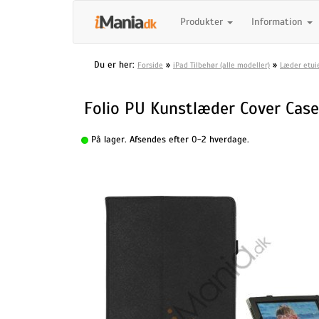
Produkter
Information
Du er her:
»
»
Forside
iPad Tilbehør (alle modeller)
Læder etuie
Folio PU Kunstlæder Cover Case 
På lager. Afsendes efter 0-2 hverdage.