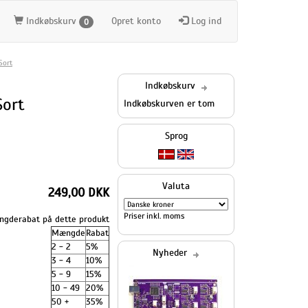
Indkøbskurv
Opret konto
Log ind
0
Sort
Indkøbskurv
Sort
Indkøbskurven er tom
Sprog
Valuta
249,00 DKK
Priser inkl. moms
gderabat på dette produkt
Mængde
Rabat
2 - 2
5%
Nyheder
3 - 4
10%
5 - 9
15%
10 - 49
20%
50 +
35%