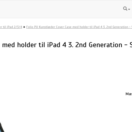
»
r til iPad 2/3/4
Folio PU Kunstlæder Cover Case med holder til iPad 4 3. 2nd Generation - 
med holder til iPad 4 3. 2nd Generation - 
Mæn