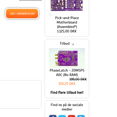
Pick-and-Place
Motherboard
(Assembled*)
1.125,00 DKK
Tilbud
PhaseLatch - 20MSPS
ADC (No RAM)
199,00 DKK
159,20 DKK
Find flere tilbud her!
Find os på de sociale
medier