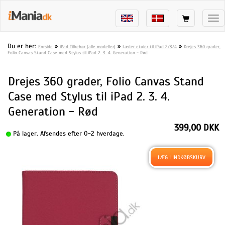
Tog
nav
Du er her:
»
»
»
Forside
iPad Tilbehør (alle modeller)
Læder etuier til iPad 2/3/4
Drejes 360 grader,
Folio Canvas Stand Case med Stylus til iPad 2. 3. 4. Generation - Rød
Drejes 360 grader, Folio Canvas Stand
Case med Stylus til iPad 2. 3. 4.
Generation - Rød
399,00 DKK
På lager. Afsendes efter 0-2 hverdage.