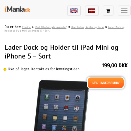
Tog
nav
Du er her:
»
»
»
Forside
iPad Tilbehør (alle modeller)
iPad ladere, kabler og docks
Lader Dock og
Holder til iPad Mini og iPhone 5 - Sort
Lader Dock og Holder til iPad Mini og
iPhone 5 - Sort
199,00 DKK
Ikke på lager. Kontakt os for leveringstider.