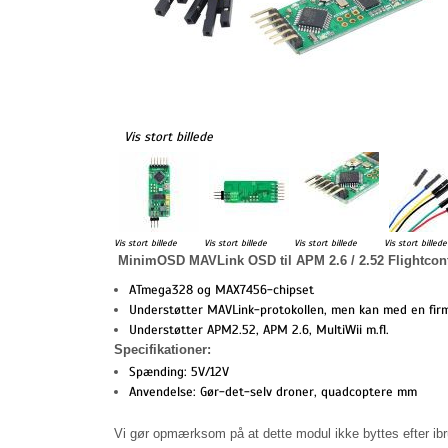
Vis stort billede
Vis stort billede
Vis stort billede
Vis stort billede
Vis stort billede
MinimOSD MAVLink OSD til APM 2.6 / 2.52 Flightcont
ATmega328 og MAX7456-chipset
Understøtter MAVLink-protokollen, men kan med en fi
Understøtter APM2.52, APM 2.6, MultiWii m.fl.
Specifikationer:
Spænding: 5V/12V
Anvendelse: Gør-det-selv droner, quadcoptere mm
Vi gør opmærksom på at dette modul ikke byttes efter ibr