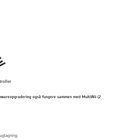
roller
rmwareopgradering også fungere sammen med MultiWii (2
ugtagning.