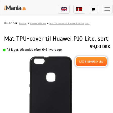
Tog
nav
Du er her:
»
»
Forside
Huawei tilbehør
Mat TPU-cover til Huawei P10 Lite, sort
Mat TPU-cover til Huawei P10 Lite, sort
99,00 DKK
På lager. Afsendes efter 0-2 hverdage.