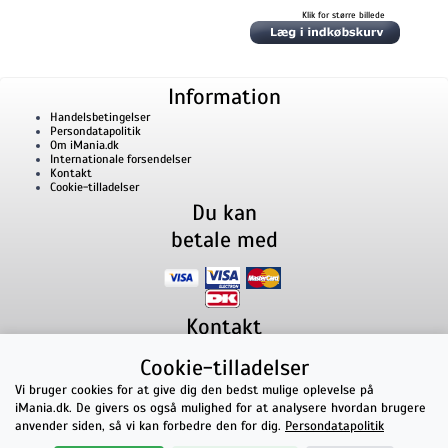
Klik for større billede
Information
Handelsbetingelser
Persondatapolitik
Om iMania.dk
Internationale forsendelser
Kontakt
Cookie-tilladelser
Du kan
betale med
Kontakt
iMania.dk
v/ Anders B. Nielsen
Cookie-tilladelser
Lillevorde Kær 2
9280
Storvorde
CVR nummer: 33182805 | E-mail: kontakt@imania.dk
Vi bruger cookies for at give dig den bedst mulige oplevelse på
Telefon:
+45 23618990
iMania.dk. De givers os også mulighed for at analysere hvordan brugere
Topkarakter hos kunderne!
anvender siden, så vi kan forbedre den for dig.
Persondatapolitik