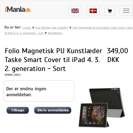
Tog
nav
Du er her:
»
»
Forside
iPad Tilbehør (alle modeller)
Folio Magnetisk PU Kunstlæder Taske Smart Cover
»
til iPad 4. 3. 2. generation - Sort
Anmeldelser
Folio Magnetisk PU Kunstlæder
349,00
Taske Smart Cover til iPad 4. 3.
DKK
2. generation - Sort
[IPAD3-243C]
Der er endnu ingen
anmeldelser.