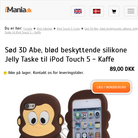
Tog
nav
Du er her:
»
»
»
Forside
iPod tilbehør
iPod Touch 5 Cover
Sød 3D Abe, blød beskyttende silikone Jelly
Taske til iPod Touch 5 - Kaffe
Sød 3D Abe, blød beskyttende silikone
Jelly Taske til iPod Touch 5 - Kaffe
89,00 DKK
Ikke på lager. Kontakt os for leveringstider.