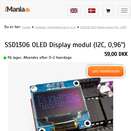
Tog
nav
Du er her:
»
»
Forside
Samlesæt, hobbyelektronik og IC'er
SSD1306 OLED Display modul (I2C, 0,96")
SSD1306 OLED Display modul (I2C, 0,96")
59,00 DKK
På lager. Afsendes efter 0-2 hverdage.