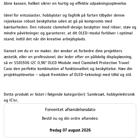
åbne kassen, hvilket sikrer en hurtig og effektiv udpakningsoplevelse.
Ideel for entusiaster, hobbyister og fagfolk på farten tilbyder denne
rejsekasse robust beskyttelse uden at gå på kompromis med
bærbarheden. Den robuste clamshell-design beskytter mod ridser, støv og
mindre påvirkninger og garanterer, at dit OLED-modul forbliver i optimal
stand, indtil det når din kreative arbejdsplads.
Uanset om du er en maker, der ønsker at forbedre dine projekters
æstetik, eller en professionel, der leder efter en pålidelig displayløsning,
så er SSD1306 I2C 0,96" OLED Module med Clamshell Protective Travel
Case den perfekte kombination af funktionalitet og beskyttelse. Hæv din
projektoptlevelse – udpak fremtiden af OLED-teknologi med tillid og stil.
Dette produkt er listet i følgende kategori(er):
Samlesæt, hobbyelektronik
og IC'er
,
Forventet afsendelsesdato
Bestil nu og din ordre afsendes:
fredag 07 august 2026