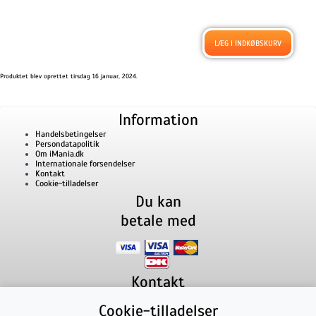
Produktet blev oprettet tirsdag 16 januar, 2024.
Information
Handelsbetingelser
Persondatapolitik
Om iMania.dk
Internationale forsendelser
Kontakt
Cookie-tilladelser
Du kan
betale med
Kontakt
iMania.dk
v/ Anders B. Nielsen
Cookie-tilladelser
Lillevorde Kær 2
9280
Storvorde