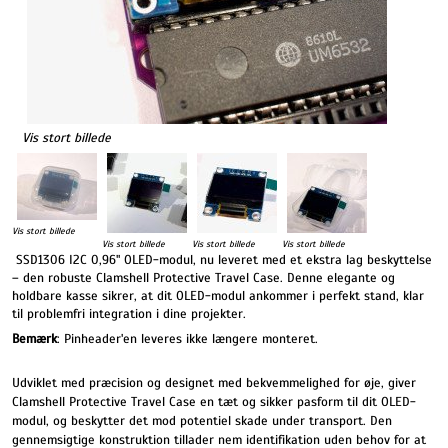
Vis stort billede
Vis stort billede
Vis stort billede
Vis stort billede
Vis stort billede
SSD1306 I2C 0,96" OLED-modul, nu leveret med et ekstra lag beskyttelse
– den robuste Clamshell Protective Travel Case. Denne elegante og
holdbare kasse sikrer, at dit OLED-modul ankommer i perfekt stand, klar
til problemfri integration i dine projekter.
Bemærk
: Pinheader'en leveres ikke længere monteret.
Udviklet med præcision og designet med bekvemmelighed for øje, giver
Clamshell Protective Travel Case en tæt og sikker pasform til dit OLED-
modul, og beskytter det mod potentiel skade under transport. Den
gennemsigtige konstruktion tillader nem identifikation uden behov for at