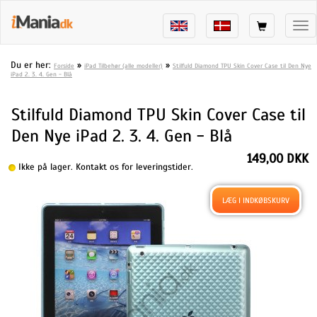
Tog
nav
Du er her:
»
»
Forside
iPad Tilbehør (alle modeller)
Stilfuld Diamond TPU Skin Cover Case til Den Nye
iPad 2. 3. 4. Gen - Blå
Stilfuld Diamond TPU Skin Cover Case til
Den Nye iPad 2. 3. 4. Gen - Blå
149,00 DKK
Ikke på lager. Kontakt os for leveringstider.