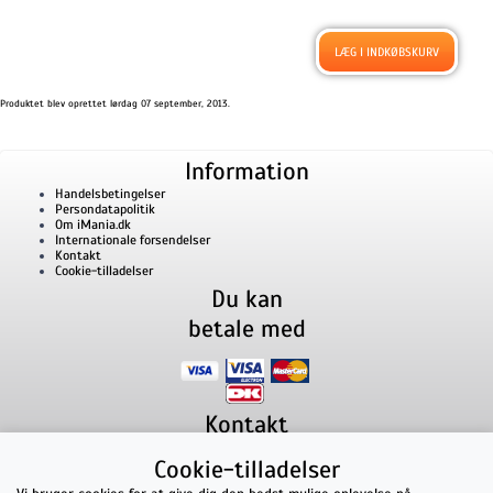
Produktet blev oprettet lørdag 07 september, 2013.
Information
Handelsbetingelser
Persondatapolitik
Om iMania.dk
Internationale forsendelser
Kontakt
Cookie-tilladelser
Du kan
betale med
Kontakt
iMania.dk
v/ Anders B. Nielsen
Cookie-tilladelser
Lillevorde Kær 2
9280
Storvorde
CVR nummer: 33182805 | E-mail: kontakt@imania.dk