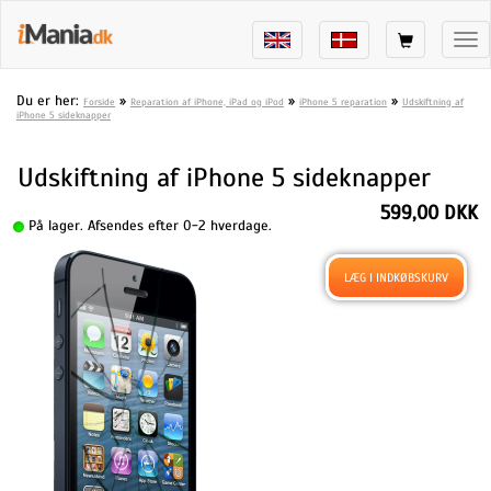
Tog
nav
Du er her:
»
»
»
Forside
Reparation af iPhone, iPad og iPod
iPhone 5 reparation
Udskiftning af
iPhone 5 sideknapper
Udskiftning af iPhone 5 sideknapper
599,00 DKK
På lager. Afsendes efter 0-2 hverdage.