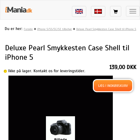
Tog
nav
Du er her:
»
»
Forside
iPhone 5/5S/5C/SE tilbehør
Deluxe Pearl Smykkesten Case Shell til iPhone 5
Deluxe Pearl Smykkesten Case Shell til
iPhone 5
139,00 DKK
Ikke på lager. Kontakt os for leveringstider.