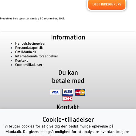
Produktet blev oprettet søndag 30 september, 2012.
Information
Handelsbetingelser
Persondatapolitik
Om iMania.dk
Internationale forsendelser
Kontakt
Cookie-tilladelser
Du kan
betale med
Kontakt
iMania.dk
v/ Anders B. Nielsen
Cookie-tilladelser
Lillevorde Kær 2
9280
Storvorde
CVR nummer: 33182805 | E-mail: kontakt@imania.dk
Vi bruger cookies for at give dig den bedst mulige oplevelse på
Telefon:
+45 23618990
iMania.dk. De givers os også mulighed for at analysere hvordan brugere
Topkarakter hos kunderne!