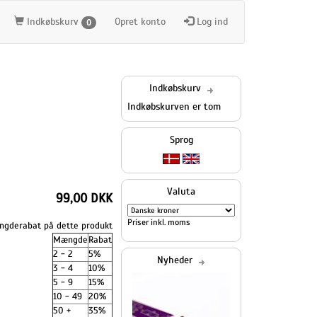
Indkøbskurv
Opret konto
Log ind
0
Indkøbskurv
Indkøbskurven er tom
Sprog
Valuta
99,00 DKK
Priser inkl. moms
gderabat på dette produkt
Mængde
Rabat
2 - 2
5%
Nyheder
3 - 4
10%
5 - 9
15%
10 - 49
20%
50 +
35%