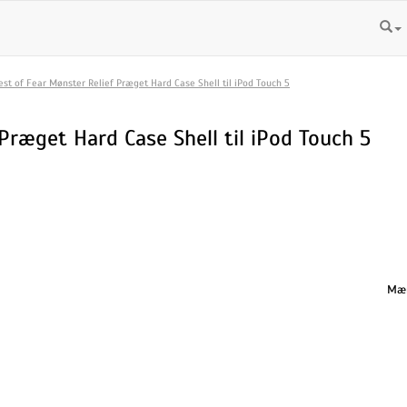
est of Fear Mønster Relief Præget Hard Case Shell til iPod Touch 5
Præget Hard Case Shell til iPod Touch 5
Mæn