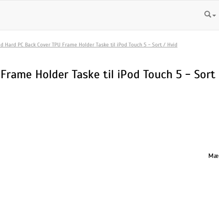
id Hard PC Back Cover TPU Frame Holder Taske til iPod Touch 5 - Sort / Hvid
rame Holder Taske til iPod Touch 5 - Sort 
Mæn