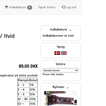
Indkøbskurv
Opret konto
Log ind
0
Indkøbskurv
/ Hvid
Indkøbskurven er tom
Sprog
Valuta
89,00 DKK
Priser inkl. moms
gderabat på dette produkt
Mængde
Rabat
2 - 2
5%
Nyheder
3 - 4
10%
5 - 9
15%
10 - 49
20%
50 +
35%