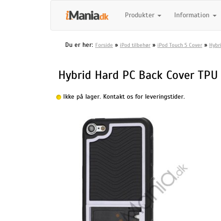
Produkter
Information
Du er her:
»
»
»
Forside
iPod tilbehør
iPod Touch 5 Cover
Hybr
Hybrid Hard PC Back Cover TPU F
Ikke på lager. Kontakt os for leveringstider.