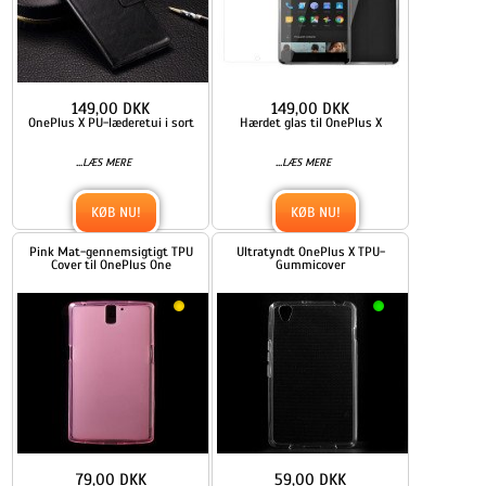
149,00 DKK
149,00 DKK
OnePlus X PU-læderetui i sort
Hærdet glas til OnePlus X
...
...
LÆS MERE
LÆS MERE
KØB NU!
KØB NU!
Pink Mat-gennemsigtigt TPU
Ultratyndt OnePlus X TPU-
Cover til OnePlus One
Gummicover
79,00 DKK
59,00 DKK