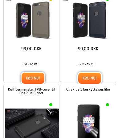
99,00 DKK
99,00 DKK
...
...
LÆS MERE
LÆS MERE
KØB NU!
KØB NU!
Kulfibermønster TPU-cover til
OnePlus 5 beskyttelsesfilm
OnePlus 5, sort