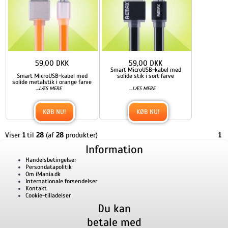
59,00 DKK
59,00 DKK
Smart MicroUSB-kabel med
Smart MicroUSB-kabel med
solide stik i sort farve
solide metalstik i orange farve
...
...
LÆS MERE
LÆS MERE
KØB NU!
KØB NU!
Viser
1
til
28
(af
28
produkter)
1
Information
Handelsbetingelser
Persondatapolitik
Om iMania.dk
Internationale forsendelser
Kontakt
Cookie-tilladelser
Du kan
betale med