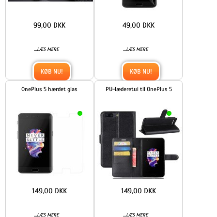
99,00 DKK
49,00 DKK
...
...
LÆS MERE
LÆS MERE
KØB NU!
KØB NU!
OnePlus 5 hærdet glas
PU-læderetui til OnePlus 5
149,00 DKK
149,00 DKK
...
...
LÆS MERE
LÆS MERE