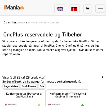
Tog
nav
Du er her:
»
Forside
OnePlus Reservedele og Tilbehør
OnePlus reservedele og Tilbehør
Vi reparerer ikke længere telefoner og derfor heller ikke OnePlus. Vi har
stadig reservedele på lager til OnePlus One -> OnePlus 6, så hvis du lige
står og mangler en dims, kan vi måske alligevel hjælpe - hvis du selv klarer
reparationen.
Viser
1
til
28
(af
28
produkter)
1
Sorter efter(tryk to gange for modsat sorteringsorden):
Lagerstatus
Produktnavn
Pris
Kulfibermønster TPU-cover til
Kulfibermønster TPU-cover til
OnePlus 5, grå
OnePlus 5, mørkeblå