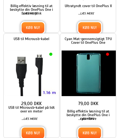
Billig effektiv løsning til at
Ultratyndt cover til OnePlus X
beskytte din OnePlus One i
feminin pink
...
...
LÆS MERE
LÆS MERE
KØB NU!
KØB NU!
USB til Microusb-kabel
Cyan Mat-gennemsigtigt TPU
Cover til OnePlus One
29,00 DKK
79,00 DKK
USB til Microusb-kabel på lidt
over en meter
Billig effektiv løsning til at
beskytte din OnePlus One i
...
...
cyan farve
LÆS MERE
LÆS MERE
KØB NU!
KØB NU!