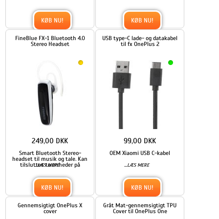
KØB NU!
KØB NU!
FineBlue FX-1 Bluetooth 4.0
USB type-C lade- og datakabel
Stereo Headset
til fx OnePlus 2
249,00 DKK
99,00 DKK
Smart Bluetooth Stereo-
OEM Xiaomi USB C-kabel
headset til musik og tale. Kan
tilsluttes to enheder på
...
...
LÆS MERE
LÆS MERE
KØB NU!
KØB NU!
Gennemsigtigt OnePlus X
Gråt Mat-gennemsigtigt TPU
cover
Cover til OnePlus One