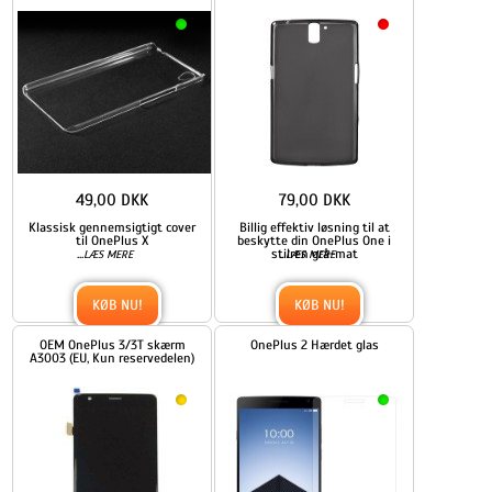
49,00 DKK
79,00 DKK
Klassisk gennemsigtigt cover
Billig effektiv løsning til at
til OnePlus X
beskytte din OnePlus One i
...
stilren grå-mat
...
LÆS MERE
LÆS MERE
KØB NU!
KØB NU!
OEM OnePlus 3/3T skærm
OnePlus 2 Hærdet glas
A3003 (EU, Kun reservedelen)