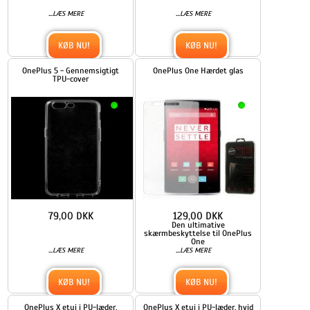
...
...
LÆS MERE
LÆS MERE
KØB NU!
KØB NU!
OnePlus 5 - Gennemsigtigt
OnePlus One Hærdet glas
TPU-cover
79,00 DKK
129,00 DKK
Den ultimative
skærmbeskyttelse til OnePlus
One
...
...
LÆS MERE
LÆS MERE
KØB NU!
KØB NU!
OnePlus X etui i PU-læder,
OnePlus X etui i PU-læder, hvid