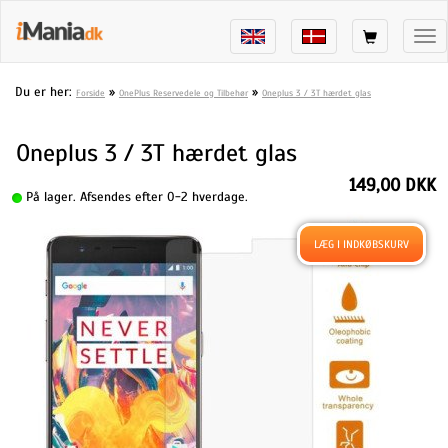
Tog
nav
Du er her:
»
»
Forside
OnePlus Reservedele og Tilbehør
Oneplus 3 / 3T hærdet glas
Oneplus 3 / 3T hærdet glas
149,00 DKK
På lager. Afsendes efter 0-2 hverdage.