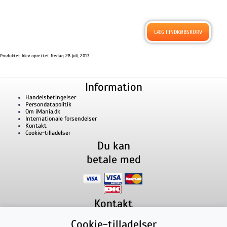
Produktet blev oprettet fredag 28 juli, 2017.
Information
Handelsbetingelser
Persondatapolitik
Om iMania.dk
Internationale forsendelser
Kontakt
Cookie-tilladelser
Du kan
betale med
Kontakt
iMania.dk
v/ Anders B. Nielsen
Cookie-tilladelser
Lillevorde Kær 2
9280
Storvorde