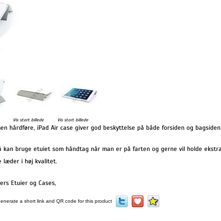
Vis stort billede
Vis stort billede
n hårdføre, iPad Air case giver god beskyttelse på både forsiden og bagsiden
å kan bruge etuiet som håndtag når man er på farten og gerne vil holde ekstra
læder i høj kvalitet.
vers Etuier og Cases
,