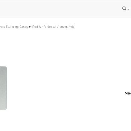
»
vers Etuier og Cases
iPad Air foldeetui / cover, hvid
Mæn