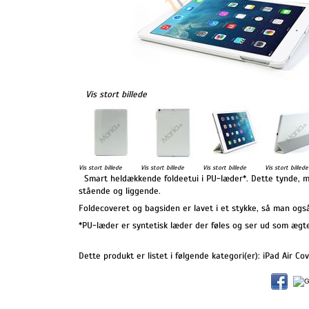
Vis stort billede
Vis stort billede
Vis stort billede
Vis stort billede
Vis stort billede
Smart heldækkende foldeetui i PU-læder*. Dette tynde, me
stående og liggende.
Foldecoveret og bagsiden er lavet i et stykke, så man ogs
*PU-læder er syntetisk læder der føles og ser ud som ægte 
Dette produkt er listet i følgende kategori(er):
iPad Air Co