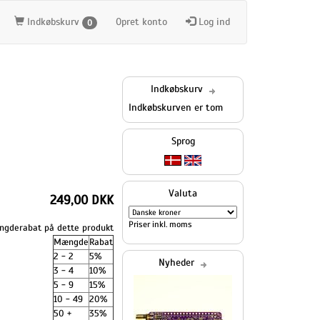
Indkøbskurv
Opret konto
Log ind
0
Indkøbskurv
Indkøbskurven er tom
Sprog
Valuta
249,00 DKK
Priser inkl. moms
gderabat på dette produkt
Mængde
Rabat
2 - 2
5%
Nyheder
3 - 4
10%
5 - 9
15%
10 - 49
20%
50 +
35%