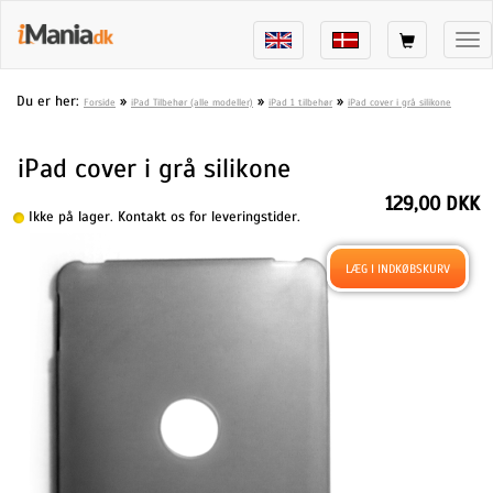
Tog
nav
Du er her:
»
»
»
Forside
iPad Tilbehør (alle modeller)
iPad 1 tilbehør
iPad cover i grå silikone
iPad cover i grå silikone
129,00 DKK
Ikke på lager. Kontakt os for leveringstider.