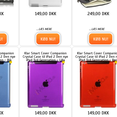
149,00 DKK
149,00 DKK
...
...
LÆS MERE
LÆS MERE
KØB NU!
KØB NU!
Metalbelagt Hollow Flower
Metalbelagt Hollow Flower
Hard Case Cover til iPad 2 3 4
Hard Case Cover til iPad 2 3 4
- Blå
- Grå
299,00 DKK
299,00 DKK