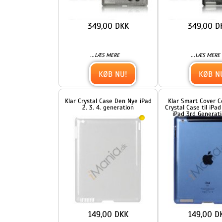
149,00 DKK
149,00 DKK
Smart iPad Cover i hård
gennemsigtig krystalklar plast
til iPad 2, 3
...
...
LÆS MERE
LÆS MERE
KØB NU!
KØB NU!
Kontrollér Diamante Case til
Krokodille Kunstlæder Skin
den nye iPad 3rd gen
hård plast tilfældet til nye
iPad 2 3 4 Smart Cover
Companion - Hvid
399,00 DKK
199,00 DKK