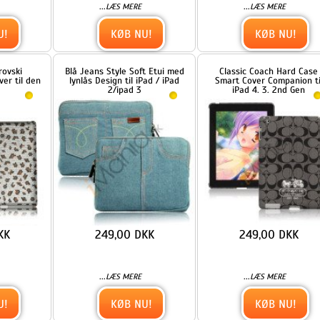
249,00 DKK
249,00 DKK
...
...
LÆS MERE
LÆS MERE
KØB NU!
KØB NU!
Farvelagt Polka Dot Canvas
Farvelagt Polka Dot Canvas
us
Smart Cover Holder til iPad 4.
Smart Cover Holder til iPad 4.
-
3. 2nd Gen - Brun
3. 2nd Gen - Rød