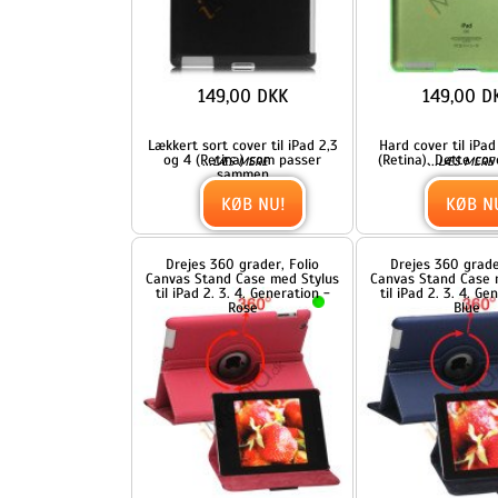
149,00 DKK
149,00 DKK
Lækkert sort cover til iPad 2,3
Hard cover til iPad 2, 3 og 
og 4 (Retina) som passer
(Retina). Dette cover passe
...
...
LÆS MERE
LÆS MERE
sammen
KØB NU!
KØB NU!
Drejes 360 grader, Folio
Drejes 360 grader, Folio
Canvas Stand Case med Stylus
Canvas Stand Case med Styl
til iPad 2. 3. 4. Generation -
til iPad 2. 3. 4. Generation 
Rose
Blue
349,00 DKK
299,00 DKK
...
...
LÆS MERE
LÆS MERE