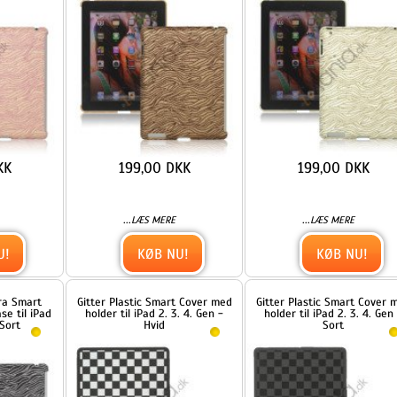
...
...
LÆS MERE
LÆS MERE
KØB NU!
KØB NU!
Gitter Plastic Smart Cover med
Gitter Plastic Smart Cover med
ad
holder til iPad 2. 3. 4. Gen -
holder til iPad 2. 3. 4. Gen -
Hvid
Sort
499,00 DKK
499,00 DKK
...
...
LÆS MERE
LÆS MERE
KØB NU!
KØB NU!
o
iPad 3rd Generation den nye
Jeans Style Soft Etui til Apple
iPad Hard Case Cover Glossy -
iPad 2. / ipad 3 Generation