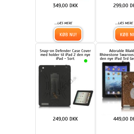
KØB NU!
KØB NU!
Snap-on Defender Case Cover
Adorable Rilakkuma
med holder til iPad 2 den nye
Rhinestone Swarovski Taske t
iPad - Sort
den nye iPad 3rd Generation
Brun
249,00 DKK
449,00 DKK
...
...
LÆS MERE
LÆS MERE
KØB NU!
KØB NU!
Aftagelig Defender Stand Case
Bling Bling Swarovski
til iPad 2 - Hvid / Rød
Rhinestone Case Cover til d
nye iPad