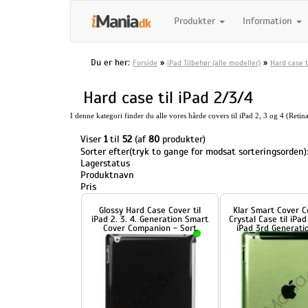
Produkter
Information
Du er her:
»
»
Forside
iPad Tilbehør (alle modeller)
Hard case t
Hard case til iPad 2/3/4
I denne kategori finder du alle vores hårde covers til iPad 2, 3 og 4 (Retin
Viser
1
til
52
(af
80
produkter)
Sorter efter(tryk to gange for modsat sorteringsorden)
Lagerstatus
Produktnavn
Pris
Glossy Hard Case Cover til
Klar Smart Cover Companio
iPad 2. 3. 4. Generation Smart
Crystal Case til iPad 2 Den n
Cover Companion - Sort
iPad 3rd Generation - Grøn