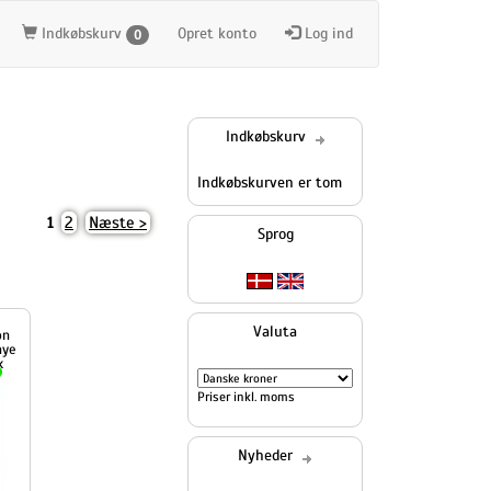
Indkøbskurv
Opret konto
Log ind
0
Indkøbskurv
Indkøbskurven er tom
2
Næste >
1
Sprog
Valuta
Priser inkl. moms
Nyheder