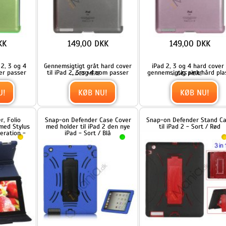
149,00 DKK
149,00 DKK
4
Gennemsigtigt gråt hard cover
iPad 2, 3 og 4 hard cover i
r
til iPad 2, 3 og 4 som passer
gennemsigtig pink hård plast.
...
...
LÆS MERE
LÆS MERE
KØB NU!
KØB NU!
Snap-on Defender Case Cover
Snap-on Defender Stand Case
us
med holder til iPad 2 den nye
til iPad 2 - Sort / Rød
-
iPad - Sort / Blå
249,00 DKK
349,00 DKK
...
...
LÆS MERE
LÆS MERE