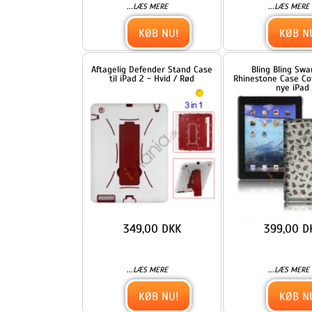
349,00 DKK
399,00 DKK
...
...
LÆS MERE
LÆS MERE
KØB NU!
KØB NU!
Drejelig Lychee Mønster PU
Drejes 360 grader, Folio
Kunstlæder Stand Case med
Canvas Stand Case med Styl
udskæring Logo til nye iPad 2
til iPad 2. 3. 4. Generation 
3 4, Flere farver
Beige