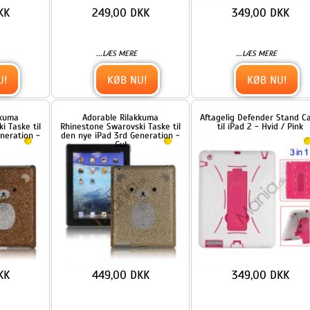
KØB NU!
KØB NU!
Adorable Rilakkuma
Aftagelig Defender Stand Case
il
Rhinestone Swarovski Taske til
til iPad 2 - Hvid / Pink
 -
den nye iPad 3rd Generation -
Gul
449,00 DKK
349,00 DKK
...
...
LÆS MERE
LÆS MERE
KØB NU!
KØB NU!
Blå Jeans Style Soft Etui med
Classic Coach Hard Case
en
lynlås Design til iPad / iPad
Smart Cover Companion til
2/ipad 3
iPad 4. 3. 2nd Gen