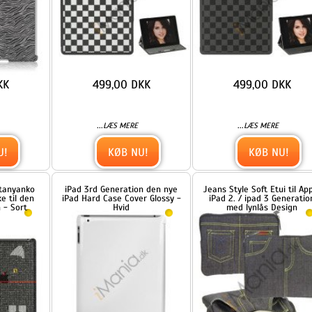
Hvid
med lynlås Design
149,00 DKK
249,00 DKK
...
...
LÆS MERE
LÆS MERE
KØB NU!
KØB NU!
n
Klar Smart Cover Companion
Klar Smart Cover Companion
ye
Crystal Case til iPad 2 Den nye
Crystal Case til iPad 2 Den nye
iPad 3rd Generation - Lilla
iPad 3rd Generation - Rød