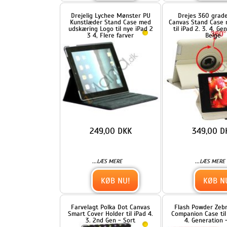
249,00 DKK
349,00 DKK
...
...
LÆS MERE
LÆS MERE
KØB NU!
KØB NU!
Farvelagt Polka Dot Canvas
Flash Powder Zebra Plastic
Smart Cover Holder til iPad 4.
Companion Case til iPad 2. 3
3. 2nd Gen - Sort
4. Generation - Pink
299,00 DKK
199,00 DKK