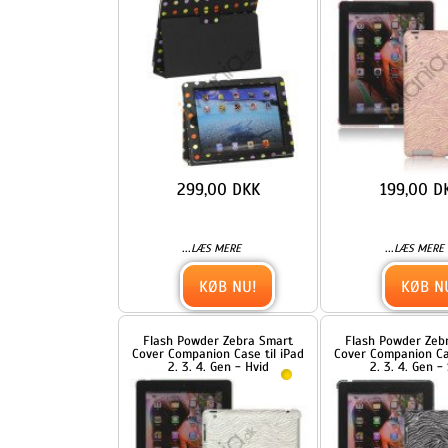
...
...
LÆS MERE
LÆS MERE
KØB NU!
KØB NU!
Flash Powder Zebra Smart
Flash Powder Zebra Smart
Cover Companion Case til iPad
Cover Companion Case til iP
2. 3. 4. Gen - Hvid
2. 3. 4. Gen - Sort
199,00 DKK
199,00 DKK
...
...
LÆS MERE
LÆS MERE
KØB NU!
KØB NU!
Indtagende Kutusitanyanko
Indtagende Kutusitanyank
Cat Diamante Taske til den
Cat Diamante Taske til den