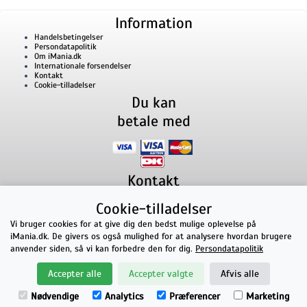
Information
Handelsbetingelser
Persondatapolitik
Om iMania.dk
Internationale forsendelser
Kontakt
Cookie-tilladelser
Du kan
betale med
Kontakt
iMania.dk
v/ Anders B. Nielsen
Cookie-tilladelser
Lillevorde Kær 2
9280
Storvorde
CVR nummer: 33182805 | E-mail: kontakt@imania.dk
Vi bruger cookies for at give dig den bedst mulige oplevelse på
Telefon:
+45 23618990
iMania.dk. De givers os også mulighed for at analysere hvordan brugere
Topkarakter hos kunderne!
anvender siden, så vi kan forbedre den for dig.
Persondatapolitik
★★★★★
Accepter alle
Accepter valgte
Afvis alle
på Facebook
Nødvendige
Analytics
Præferencer
Marketing