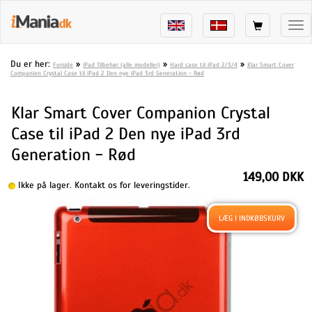
Tog
nav
Du er her:
»
»
»
Forside
iPad Tilbehør (alle modeller)
Hard case til iPad 2/3/4
Klar Smart Cover
Companion Crystal Case til iPad 2 Den nye iPad 3rd Generation - Rød
Klar Smart Cover Companion Crystal
Case til iPad 2 Den nye iPad 3rd
Generation - Rød
149,00 DKK
Ikke på lager. Kontakt os for leveringstider.