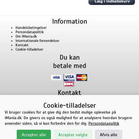
Information
Handelsbetingelser
Persondatapolitik
Om iMania.dk
Internationale forsendelser
Kontakt
Cookie-tilladelser
Du kan
betale med
Kontakt
iMania.dk
v/ Anders B. Nielsen
Cookie-tilladelser
Lillevorde Kær 2
9280
Storvorde
CVR nummer: 33182805 | E-mail: kontakt@imania.dk
Vi bruger cookies for at give dig den bedst mulige oplevelse på
Telefon:
+45 23618990
iMania.dk. De givers os også mulighed for at analysere hvordan brugere
Topkarakter hos kunderne!
anvender siden, så vi kan forbedre den for dig.
Persondatapolitik
★★★★★
Accepter alle
Accepter valgte
Afvis alle
på Facebook