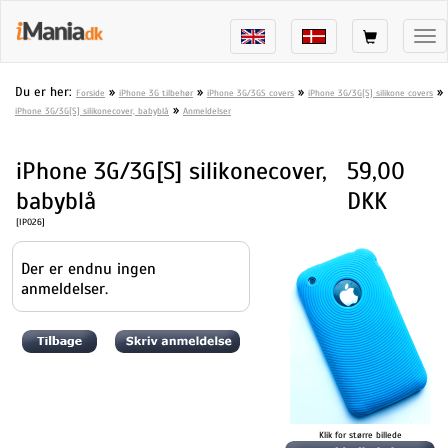
Tog
nav
Du er her:
»
»
»
»
Forside
iPhone 3G tilbehør
iPhone 3G/3GS covers
iPhone 3G/3G[S] silikone covers
»
iPhone 3G/3G[S] silikonecover, babyblå
Anmeldelser
iPhone 3G/3G[S] silikonecover,
59,00
babyblå
DKK
[IP026]
Der er endnu ingen
anmeldelser.
Klik for større billede