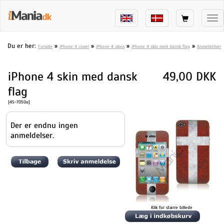
Tog
nav
Du er her:
»
»
»
»
Forside
iPhone 4 cover
iPhone 4 skins
iPhone 4 skin med dansk flag
Anmeldelser
iPhone 4 skin med dansk
49,00 DKK
flag
[4S-7050o]
Der er endnu ingen
anmeldelser.
Klik for større billede