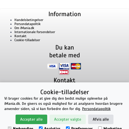
Information
Handelsbetingelser
Persondatapolitik
Om iMania.dk
Internationale forsendelser
Kontakt
Cookie-tilladelser
Du kan
betale med
Kontakt
iMania.dk
v/ Anders B. Nielsen
Cookie-tilladelser
Lillevorde Kær 2
9280
Storvorde
CVR nummer: 33182805 | E-mail: kontakt@imania.dk
Vi bruger cookies for at give dig den bedst mulige oplevelse på
Telefon:
+45 23618990
iMania.dk. De givers os også mulighed for at analysere hvordan brugere
Topkarakter hos kunderne!
anvender siden, så vi kan forbedre den for dig.
Persondatapolitik
★★★★★
Accepter alle
Accepter valgte
Afvis alle
på Facebook
Nødvendige
Analytics
Præferencer
Marketing