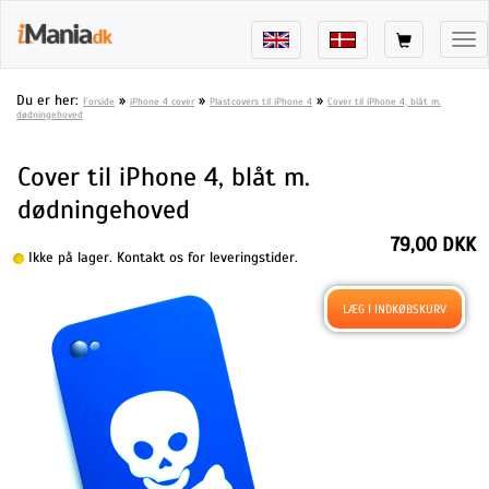
Tog
nav
Du er her:
»
»
»
Forside
iPhone 4 cover
Plastcovers til iPhone 4
Cover til iPhone 4, blåt m.
dødningehoved
Cover til iPhone 4, blåt m.
dødningehoved
79,00 DKK
Ikke på lager. Kontakt os for leveringstider.