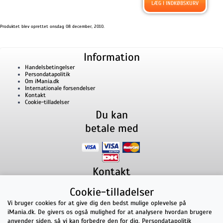
Produktet blev oprettet onsdag 08 december, 2010.
Information
Handelsbetingelser
Persondatapolitik
Om iMania.dk
Internationale forsendelser
Kontakt
Cookie-tilladelser
Du kan
betale med
Kontakt
iMania.dk
v/ Anders B. Nielsen
Cookie-tilladelser
Lillevorde Kær 2
9280
Storvorde
CVR nummer: 33182805 | E-mail: kontakt@imania.dk
Vi bruger cookies for at give dig den bedst mulige oplevelse på
Telefon:
+45 23618990
iMania.dk. De givers os også mulighed for at analysere hvordan brugere
Topkarakter hos kunderne!
anvender siden, så vi kan forbedre den for dig.
Persondatapolitik