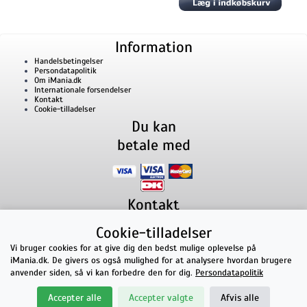
Information
Handelsbetingelser
Persondatapolitik
Om iMania.dk
Internationale forsendelser
Kontakt
Cookie-tilladelser
Du kan
betale med
Kontakt
iMania.dk
v/ Anders B. Nielsen
Cookie-tilladelser
Lillevorde Kær 2
9280
Storvorde
CVR nummer: 33182805 | E-mail: kontakt@imania.dk
Vi bruger cookies for at give dig den bedst mulige oplevelse på
Telefon:
+45 23618990
iMania.dk. De givers os også mulighed for at analysere hvordan brugere
Topkarakter hos kunderne!
anvender siden, så vi kan forbedre den for dig.
Persondatapolitik
★★★★★
Accepter alle
Accepter valgte
Afvis alle
på Facebook