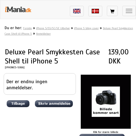
Tog
nav
Du er her:
»
»
»
Forside
iPhone 5/5S/5C/SE tilbehør
iPhone 5 bling cover
Deluxe Pearl Smykkesten
»
Case Shell til iPhone 5
Anmeldelser
Deluxe Pearl Smykkesten Case
139,00
Shell til iPhone 5
DKK
[IPHONE5-5066]
Der er endnu ingen
anmeldelser.
Klik for større billede