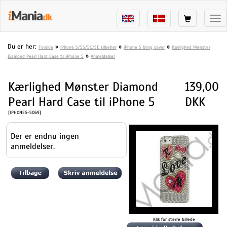
Tog
nav
Du er her:
»
»
»
Forside
iPhone 5/5S/5C/SE tilbehør
iPhone 5 bling cover
Kærlighed Mønster
»
Diamond Pearl Hard Case til iPhone 5
Anmeldelser
Kærlighed Mønster Diamond
139,00
Pearl Hard Case til iPhone 5
DKK
[IPHONE5-5069]
Der er endnu ingen
anmeldelser.
Klik for større billede