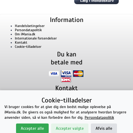
Information
Handelsbetingelser
Persondatapolitik
Om iMania.dk
Internationale forsendelser
Kontakt
Cookie-tilladelser
Du kan
betale med
Kontakt
iMania.dk
v/ Anders B. Nielsen
Cookie-tilladelser
Lillevorde Kær 2
9280
Storvorde
CVR nummer: 33182805 | E-mail: kontakt@imania.dk
Vi bruger cookies for at give dig den bedst mulige oplevelse på
Telefon:
+45 23618990
iMania.dk. De givers os også mulighed for at analysere hvordan brugere
Topkarakter hos kunderne!
anvender siden, så vi kan forbedre den for dig.
Persondatapolitik
★★★★★
Accepter alle
Accepter valgte
Afvis alle
på Facebook