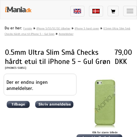
Tog
nav
Du er her:
»
»
»
Forside
iPhone 5/5S/5C/SE tilbehør
iPhone 5 hard cover
0.5mm Ultra Slim Små
»
Checks hårdt etui til iPhone 5 - Gul Grøn
Anmeldelser
0.5mm Ultra Slim Små Checks
79,00
hårdt etui til iPhone 5 - Gul Grøn
DKK
[IPHONE5-5085C]
Der er endnu ingen
anmeldelser.
Klik for større billede