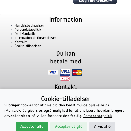
Information
Handelsbetingelser
Persondatapolitik
Om iMania.dk
Internationale forsendelser
Kontakt
Cookie-tilladelser
Du kan
betale med
Kontakt
iMania.dk
v/ Anders B. Nielsen
Cookie-tilladelser
Lillevorde Kær 2
9280
Storvorde
CVR nummer: 33182805 | E-mail: kontakt@imania.dk
Vi bruger cookies for at give dig den bedst mulige oplevelse på
Telefon:
+45 23618990
iMania.dk. De givers os også mulighed for at analysere hvordan brugere
Topkarakter hos kunderne!
anvender siden, så vi kan forbedre den for dig.
Persondatapolitik
★★★★★
Accepter alle
Accepter valgte
Afvis alle
på Facebook