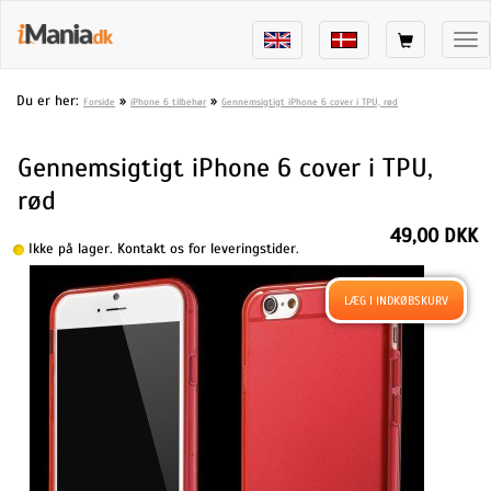
Tog
nav
Du er her:
»
»
Forside
iPhone 6 tilbehør
Gennemsigtigt iPhone 6 cover i TPU, rød
Gennemsigtigt iPhone 6 cover i TPU,
rød
49,00 DKK
Ikke på lager. Kontakt os for leveringstider.