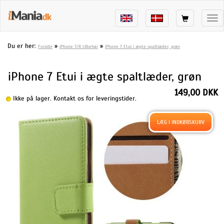
Tog
nav
Du er her:
»
»
Forside
iPhone 7/8 tilbehør
iPhone 7 Etui i ægte spaltlæder, grøn
iPhone 7 Etui i ægte spaltlæder, grøn
149,00 DKK
Ikke på lager. Kontakt os for leveringstider.