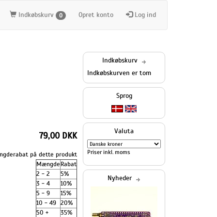
Indkøbskurv
Opret konto
Log ind
0
Indkøbskurv
Indkøbskurven er tom
Sprog
Valuta
79,00 DKK
Priser inkl. moms
gderabat på dette produkt
Mængde
Rabat
2 - 2
5%
Nyheder
3 - 4
10%
5 - 9
15%
10 - 49
20%
50 +
35%