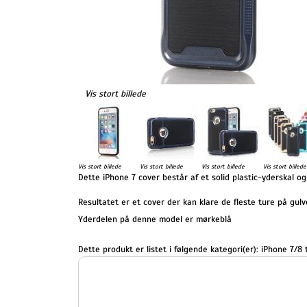
Vis stort billede
Vis stort billede
Vis stort billede
Vis stort billede
Vis stort billede
Dette iPhone 7 cover består af et solid plastic-yderskal o
Resultatet er et cover der kan klare de fleste ture på gul
Yderdelen på denne model er mørkeblå
Dette produkt er listet i følgende kategori(er):
iPhone 7/8 