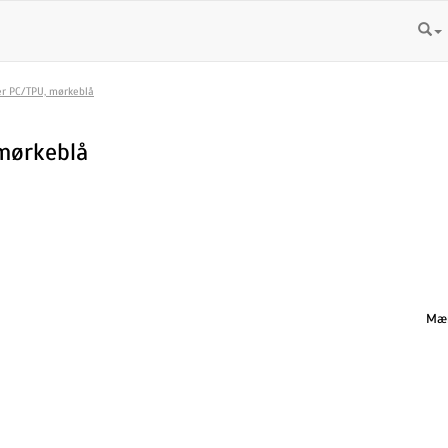
er PC/TPU, mørkeblå
mørkeblå
Mæn