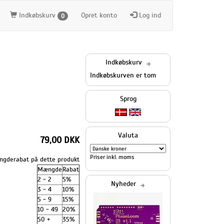
Indkøbskurv
Opret konto
Log ind
0
Indkøbskurv
Indkøbskurven er tom
Sprog
Valuta
79,00 DKK
Priser inkl. moms
gderabat på dette produkt
Mængde
Rabat
2 - 2
5%
Nyheder
3 - 4
10%
5 - 9
15%
10 - 49
20%
50 +
35%