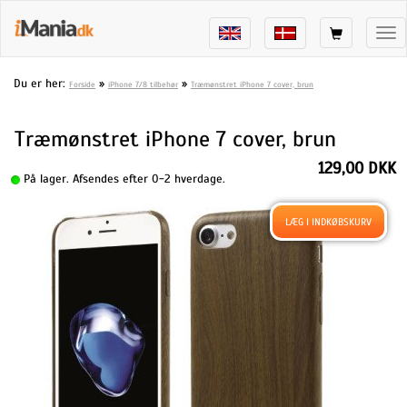
Tog
nav
Du er her:
»
»
Forside
iPhone 7/8 tilbehør
Træmønstret iPhone 7 cover, brun
Træmønstret iPhone 7 cover, brun
129,00 DKK
På lager. Afsendes efter 0-2 hverdage.