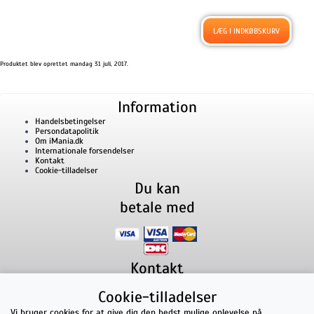
Produktet blev oprettet mandag 31 juli, 2017.
Information
Handelsbetingelser
Persondatapolitik
Om iMania.dk
Internationale forsendelser
Kontakt
Cookie-tilladelser
Du kan
betale med
Kontakt
iMania.dk
v/ Anders B. Nielsen
Cookie-tilladelser
Lillevorde Kær 2
9280
Storvorde
CVR nummer: 33182805 | E-mail: kontakt@imania.dk
Vi bruger cookies for at give dig den bedst mulige oplevelse på
Telefon:
+45 23618990